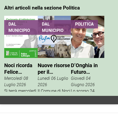
Altri articoli nella sezione Politica
DAL
DAL
POLITICA
MUNICIPIO
MUNICIPIO
Noci ricorda
Nuove risorse
D’Onghia in
Felice
per il
Futuro
Laforgia, il
potenziamento
Nazionale:
Mercoledì 08
Lunedì 06 Luglio
Giovedì 04
parco giochi
dell’info point
Vannacci è la
Luglio 2026
2026
Giugno 2026
di via Siciliani
Si terrà mercoledì
turistico
Il Comune di Noci
vera destra
Lo scorso 24
15 luglio, alle ore
è tra i beneficiari
aprile, la
porterà il suo
19, al Parco
della misura
segreteria
nome
Giochi di via
regionale
nazionale del
Tommaso
dedicata al
movimento