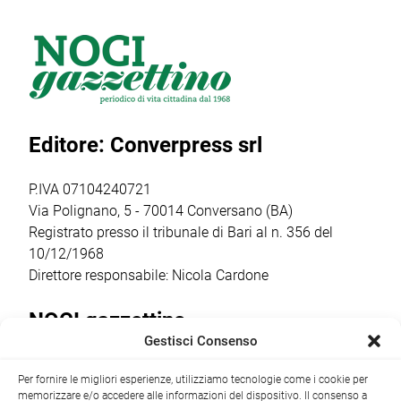
Siciliani, la
rafforzamento
politico Futuro
cerimonia di
della rete degli
Nazionale del
intitolazione
info point
generale Roberto
dell’area a Felice
turistici.
Vannacci, ha
Laforgia, già
Attraverso
inviato a Onofrio
sindaco di Noci e
l’avviso POC
D’Onghia la
Editore: Converpress srl
figura
2021-2027, il
ratifica per il
significativa […]
Comune ha
presidio in loco:
ottenuto un
Comitato
P.IVA 07104240721
finanziamento […]
Costituente […]
Via Polignano, 5 - 70014 Conversano (BA)
Registrato presso il tribunale di Bari al n. 356 del
10/12/1968
Direttore responsabile: Nicola Cardone
NOCI gazzettino
Gestisci Consenso
Redazione
Largo Garibaldi, 1 - 70015 Noci (BA) tel.
Per fornire le migliori esperienze, utilizziamo tecnologie come i cookie per
+39 080 4979274
|
info@nocigazzettino.it
Contatti
|
memorizzare e/o accedere alle informazioni del dispositivo. Il consenso a