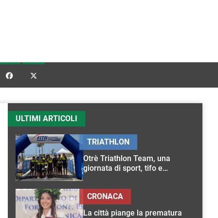


ULTIMI ARTICOLI
TRIATHLON
Otrè Triathlon Team, una
giornata di sport, tifo e
condivisione
CRONACA
La città piange la prematura