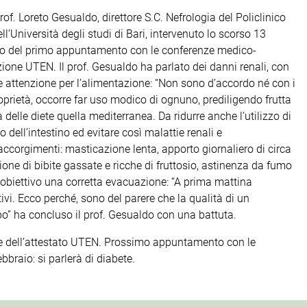
of. Loreto Gesualdo, direttore S.C. Nefrologia del Policlinico
ll’Università degli studi di Bari, intervenuto lo scorso 13
orso del primo appuntamento con le conferenze medico-
ione UTEN. Il prof. Gesualdo ha parlato dei danni renali, con
e attenzione per l’alimentazione: “Non sono d’accordo né con i
oprietà, occorre far uso modico di ognuno, prediligendo frutta
 delle diete quella mediterranea. Da ridurre anche l’utilizzo di
 dell’intestino ed evitare così malattie renali e
ccorgimenti: masticazione lenta, apporto giornaliero di circa
azione di bibite gassate e ricche di fruttosio, astinenza da fumo
 obiettivo una corretta evacuazione: “A prima mattina
tivi. Ecco perché, sono del parere che la qualità di un
opo” ha concluso il prof. Gesualdo con una battuta.
pite dell’attestato UTEN. Prossimo appuntamento con le
braio: si parlerà di diabete.