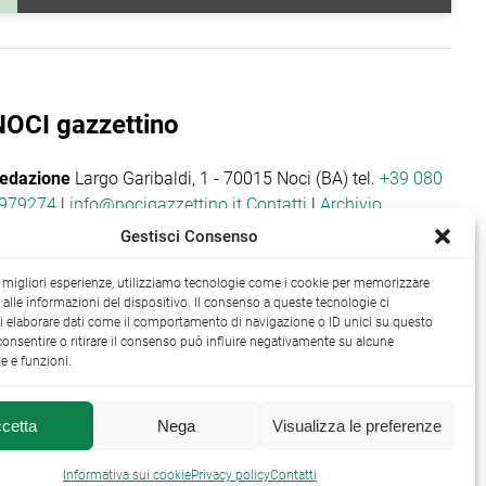
NOCI gazzettino
edazione
Largo Garibaldi, 1 - 70015 Noci (BA) tel.
+39 080
979274
|
info@nocigazzettino.it
Contatti
|
Archivio
Gestisci Consenso
le migliori esperienze, utilizziamo tecnologie come i cookie per memorizzare
alle informazioni del dispositivo. Il consenso a queste tecnologie ci
i elaborare dati come il comportamento di navigazione o ID unici su questo
consentire o ritirare il consenso può influire negativamente su alcune
he e funzioni.
cetta
Nega
Visualizza le preferenze

Informativa sui cookie
Privacy policy
Contatti