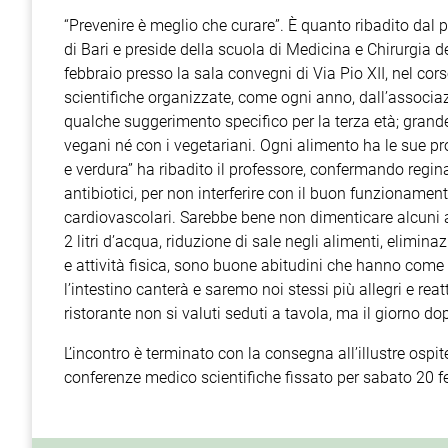
“Prevenire è meglio che curare”. È quanto ribadito dal pr
di Bari e preside della scuola di Medicina e Chirurgia de
febbraio presso la sala convegni di Via Pio XII, nel c
scientifiche organizzate, come ogni anno, dall’associaz
qualche suggerimento specifico per la terza età; grand
vegani né con i vegetariani. Ogni alimento ha le sue pr
e verdura” ha ribadito il professore, confermando regina
antibiotici, per non interferire con il buon funzionamento
cardiovascolari. Sarebbe bene non dimenticare alcuni a
2 litri d’acqua, riduzione di sale negli alimenti, elimin
e attività fisica, sono buone abitudini che hanno come
l’intestino canterà e saremo noi stessi più allegri e reat
ristorante non si valuti seduti a tavola, ma il giorno d
L’incontro è terminato con la consegna all’illustre os
conferenze medico scientifiche fissato per sabato 20 feb