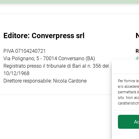
Editore: Converpress srl
P.IVA 07104240721
R
Via Polignano, 5 - 70014 Conversano (BA)
4
Registrato presso il tribunale di Bari al n. 356 del
10/12/1968
Direttore responsabile: Nicola Cardone
Per fornire 
e/o accedere 
permetterà d
sito. Non ac
caratteristic
Ac