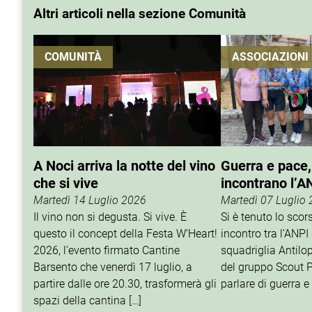
Altri articoli nella sezione Comunità
COMUNITÀ
ASSOCIAZIONI
A Noci arriva la notte del vino
Guerra e pace,
che si vive
incontrano l’A
Martedì 14 Luglio 2026
Martedì 07 Luglio
Il vino non si degusta. Si vive. È
Si è tenuto lo sco
questo il concept della Festa W’Heart!
incontro tra l’ANPI 
2026, l’evento firmato Cantine
squadriglia Antilop
Barsento che venerdì 17 luglio, a
del gruppo Scout P
partire dalle ore 20.30, trasformerà gli
parlare di guerra e 
spazi della cantina […]