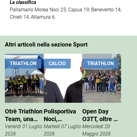
La classifica
Pallamano Morea Noci 25; Capua 19; Benevento 14;
Chieti 14; Altamura 6.
Altri articoli nella sezione Sport
TRIATHLON
CALCIO
TRIATHLON
Otrè Triathlon
Polisportiva
Open Day
Team, una
Noci,
O3TT, oltre 50
giornata di
Giuseppe
bambini al
Venerdì 31 Luglio
Martedì 07 Luglio
Mercoledì 20
sport, tifo e
Pinto nuovo
Foro Boario
2026
2026
Maggio 2026