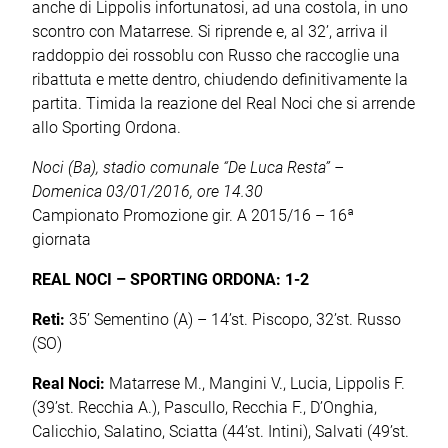
anche di Lippolis infortunatosi, ad una costola, in uno
scontro con Matarrese. Si riprende e, al 32’, arriva il
raddoppio dei rossoblu con Russo che raccoglie una
ribattuta e mette dentro, chiudendo definitivamente la
partita. Timida la reazione del Real Noci che si arrende
allo Sporting Ordona.
Noci (Ba), stadio comunale “De Luca Resta” –
Domenica 03/01/2016, ore 14.30
Campionato Promozione gir. A 2015/16 – 16ª
giornata
REAL NOCI – SPORTING ORDONA: 1-2
Reti:
35’ Sementino (A) – 14’st. Piscopo, 32’st. Russo
(SO)
Real Noci:
Matarrese M., Mangini V., Lucia, Lippolis F.
(39’st. Recchia A.), Pascullo, Recchia F., D’Onghia,
Calicchio, Salatino, Sciatta (44’st. Intini), Salvati (49’st.