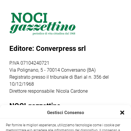
Team ha vissuto
rinnovo
day di triathlon
una splendida
dell’assetto
giovanile
giornata di sport
societario e
organizzato dalla
all’Aquathlon di
l’insediamento
Otrè Triathlon
Paola,
del nuovo
Team, che ha
confermando
consiglio direttivo
coinvolto oltre 50
Editore: Converpress srl
ancora una volta
che guiderà il
bambini dai 5
come il vero
club nella
agli 11 anni […]
punto […]
stagione sportiva
P.IVA 07104240721
2026/2027 […]
Via Polignano, 5 - 70014 Conversano (BA)
Registrato presso il tribunale di Bari al n. 356 del
10/12/1968
Direttore responsabile: Nicola Cardone
NOCI gazzettino
Gestisci Consenso
Redazione
Largo Garibaldi, 1 - 70015 Noci (BA) tel.
Per fornire le migliori esperienze, utilizziamo tecnologie come i cookie per
+39 080 4979274
|
info@nocigazzettino.it
Contatti
|
memorizzare e/o accedere alle informazioni del dispositivo. Il consenso a