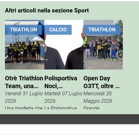
Altri articoli nella sezione Sport
TRIATHLON
CALCIO
TRIATHLON
Otrè Triathlon
Polisportiva
Open Day
Team, una
Noci,
O3TT, oltre 50
giornata di
Giuseppe
bambini al
Venerdì 31 Luglio
Martedì 07 Luglio
Mercoledì 20
sport, tifo e
Pinto nuovo
Foro Boario
2026
2026
Maggio 2026
condivisione
Una trasferta che
presidente
La Polisportiva
Grande
va ben oltre i
Noci apre una
partecipazione,
risultati
nuova fase della
domenica 17
cronometrici.
propria storia
maggio al Foro
L’Otrè Triathlon
sportiva con il
Boario, per l’open