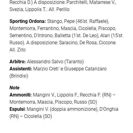
Recchia D.) A disposizione: Parchitelli, Matarrese V.,
Svezia, Lippolis T.. All. Perillo
Sporting Ordona:
Stango, Pepe (46’st. Raffaele),
Montemorra, Ferrantino, Mascia, Cicolella, Piscopo,
Sementino, D’Introno, Balletta (1’st. De Leo), Alari (15’st
Russo). A disposizione: Saracino, De Rosa, Ciccone.
All. Zito
Arbitro:
Alessandro Salvo (Taranto)
Assistenti:
Marzio Creti' e Giuseppe Catanzaro
(Brindisi)
Note
Ammoniti:
Mangini V., Lippolis F., Recchia F. (RN) –
Montemorra,
Mascia,
Piscopo, Russo (SO)
Espulsi
: Mangini V. (doppia ammonizione), D’Onghia
(RN) – Cicolella (SO)