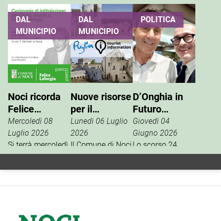
DAL
DAL
POLITICA
MUNICIPIO
MUNICIPIO
Noci ricorda
Nuove risorse
D’Onghia in
Felice
per il
Futuro
Laforgia, il
potenziamento
Nazionale:
Mercoledì 08
Lunedì 06 Luglio
Giovedì 04
parco giochi
dell’info point
Vannacci è la
Luglio 2026
2026
Giugno 2026
di via Siciliani
Si terrà mercoledì
turistico
Il Comune di Noci
vera destra
Lo scorso 24
15 luglio, alle ore
è tra i beneficiari
aprile, la
porterà il suo
19, al Parco
della misura
segreteria
nome
Giochi di via
regionale
nazionale del
Tommaso
dedicata al
movimento
Siciliani, la
rafforzamento
politico Futuro
cerimonia di
della rete degli
Nazionale del