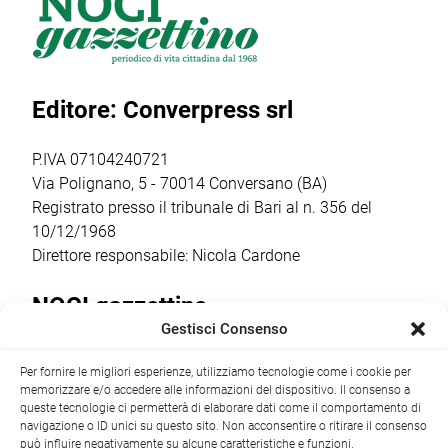
intitolazione
info point
generale Roberto
dell’area a Felice
turistici.
Vannacci, ha
Laforgia, già
Attraverso
inviato a Onofrio
sindaco di Noci e
l’avviso POC
D’Onghia la
Editore: Converpress srl
figura
2021-2027, il
ratifica per il
significativa […]
Comune ha
presidio in loco:
ottenuto un
Comitato
P.IVA 07104240721
finanziamento […]
Costituente […]
Via Polignano, 5 - 70014 Conversano (BA)
Registrato presso il tribunale di Bari al n. 356 del
10/12/1968
Direttore responsabile: Nicola Cardone
NOCI gazzettino
Gestisci Consenso
Redazione
Largo Garibaldi, 1 - 70015 Noci (BA) tel.
Per fornire le migliori esperienze, utilizziamo tecnologie come i cookie per
+39 080 4979274
|
info@nocigazzettino.it
Contatti
|
memorizzare e/o accedere alle informazioni del dispositivo. Il consenso a
Archivio
queste tecnologie ci permetterà di elaborare dati come il comportamento di
navigazione o ID unici su questo sito. Non acconsentire o ritirare il consenso
può influire negativamente su alcune caratteristiche e funzioni.