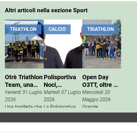
Altri articoli nella sezione Sport
TRIATHLON
CALCIO
TRIATHLON
Otrè Triathlon
Polisportiva
Open Day
Team, una
Noci,
O3TT, oltre 50
giornata di
Giuseppe
bambini al
Venerdì 31 Luglio
Martedì 07 Luglio
Mercoledì 20
sport, tifo e
Pinto nuovo
Foro Boario
2026
2026
Maggio 2026
condivisione
Una trasferta che
presidente
La Polisportiva
Grande
va ben oltre i
Noci apre una
partecipazione,
risultati
nuova fase della
domenica 17
cronometrici.
propria storia
maggio al Foro
L’Otrè Triathlon
sportiva con il
Boario, per l’open