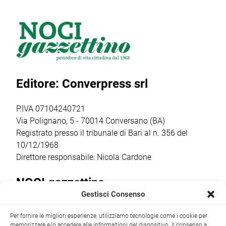
Team ha vissuto
rinnovo
day di triathlon
una splendida
dell’assetto
giovanile
giornata di sport
societario e
organizzato dalla
all’Aquathlon di
l’insediamento
Otrè Triathlon
Paola,
del nuovo
Team, che ha
confermando
consiglio direttivo
coinvolto oltre 50
Editore: Converpress srl
ancora una volta
che guiderà il
bambini dai 5
come il vero
club nella
agli 11 anni […]
punto […]
stagione sportiva
P.IVA 07104240721
2026/2027 […]
Via Polignano, 5 - 70014 Conversano (BA)
Registrato presso il tribunale di Bari al n. 356 del
10/12/1968
Direttore responsabile: Nicola Cardone
NOCI gazzettino
Gestisci Consenso
Redazione
Largo Garibaldi, 1 - 70015 Noci (BA) tel.
Per fornire le migliori esperienze, utilizziamo tecnologie come i cookie per
+39 080 4979274
|
info@nocigazzettino.it
Contatti
|
memorizzare e/o accedere alle informazioni del dispositivo. Il consenso a