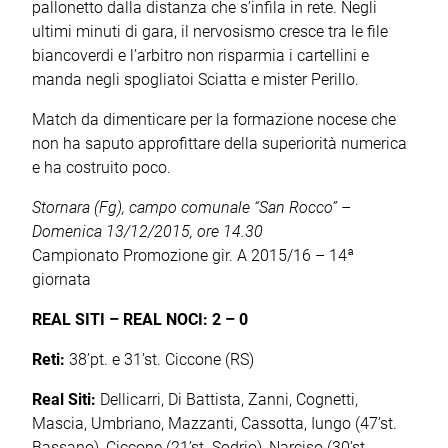
pallonetto dalla distanza che s’infila in rete. Negli
ultimi minuti di gara, il nervosismo cresce tra le file
biancoverdi e l’arbitro non risparmia i cartellini e
manda negli spogliatoi Sciatta e mister Perillo.
Match da dimenticare per la formazione nocese che
non ha saputo approfittare della superiorità numerica
e ha costruito poco.
Stornara (Fg), campo comunale “San Rocco” –
Domenica 13/12/2015, ore 14.30
Campionato Promozione gir. A 2015/16 – 14ª
giornata
REAL SITI – REAL NOCI: 2 – 0
Reti:
38’pt. e 31’st. Ciccone (RS)
Real Siti:
Dellicarri, Di Battista, Zanni, Cognetti,
Mascia, Umbriano, Mazzanti, Cassotta, Iungo (47’st.
Bassano), Ciccone (21’st. Sodrio), Narciso (30’st.