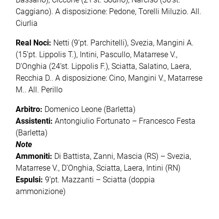
Caggiano). A disposizione: Pedone, Torelli Miluzio. All.
Ciurlia
Real Noci:
Netti (9’pt. Parchitelli), Svezia, Mangini A.
(15’pt. Lippolis T.), Intini, Pascullo, Matarrese V.,
D’Onghia (24’st. Lippolis F.), Sciatta, Salatino, Laera,
Recchia D.. A disposizione: Cino, Mangini V., Matarrese
M.. All. Perillo
Arbitro:
Domenico Leone (Barletta)
Assistenti:
Antongiulio Fortunato – Francesco Festa
(Barletta)
Note
Ammoniti:
Di Battista, Zanni, Mascia (RS) – Svezia,
Matarrese V., D’Onghia, Sciatta, Laera, Intini (RN)
Espulsi:
9’pt. Mazzanti – Sciatta (doppia
ammonizione)