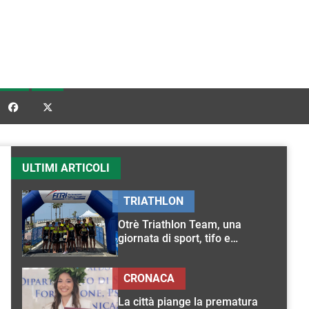


ULTIMI ARTICOLI
TRIATHLON
Otrè Triathlon Team, una
giornata di sport, tifo e
condivisione
CRONACA
La città piange la prematura