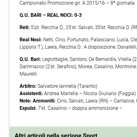
Campionato Promozione gir. A 2015/16 – 8ª giornata
Q.U. BARI – REAL NOCI: 0-3
Reti:
5’pt. Recchia D., 25’st. Salvati, 35’st. Recchia D. (R
Real Noci:
Netti, Cino, Fortunato, Palasciano, Lucia, Cleme
Lippolis T.), Laera, Recchia D.. A disposizione: Donatelli
Q.U. Bari:
Legrottaglie, Santoro, De Bernardis, Vilella (2
Dammacco (2’st. Serafino), Morea, Casalino, Montrone. 
Maurelli
Arbitro:
Salvatore Iannella (Taranto)
Assistenti:
Andrea Mariella – Nicola Giuliano (Foggia)
Note: Ammoniti:
Cino, Salvati, Laera (RN) – Cantalice
Espulsi:
7’st.
Casalino – doppia ammonizione –
Altri articoli nella sezione Sport