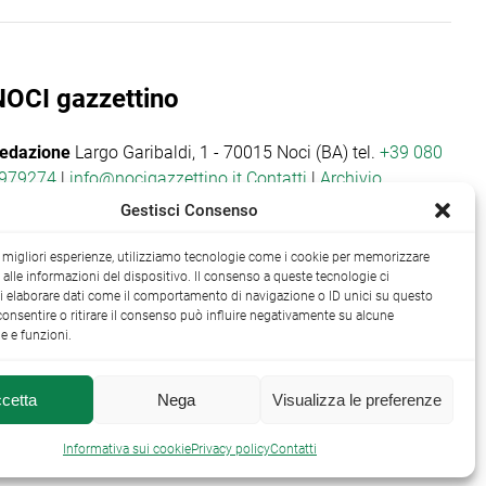
NOCI gazzettino
edazione
Largo Garibaldi, 1 - 70015 Noci (BA) tel.
+39 080
979274
|
info@nocigazzettino.it
Contatti
|
Archivio
Gestisci Consenso
le migliori esperienze, utilizziamo tecnologie come i cookie per memorizzare
alle informazioni del dispositivo. Il consenso a queste tecnologie ci
i elaborare dati come il comportamento di navigazione o ID unici su questo
consentire o ritirare il consenso può influire negativamente su alcune
he e funzioni.
cetta
Nega
Visualizza le preferenze

Informativa sui cookie
Privacy policy
Contatti