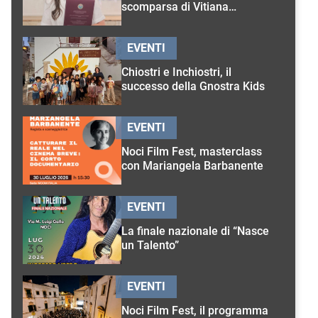
scomparsa di Vitiana
D’Onghia
EVENTI
Chiostri e Inchiostri, il
successo della Gnostra Kids
EVENTI
Noci Film Fest, masterclass
con Mariangela Barbanente
EVENTI
La finale nazionale di “Nasce
un Talento”
EVENTI
Noci Film Fest, il programma