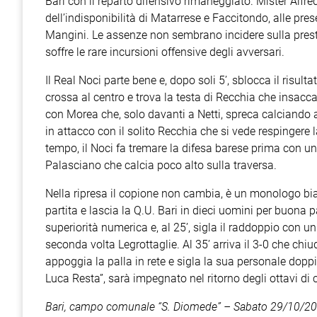
Bari con il reparto difensivo rimaneggiato. Mister Alfre
dell’indisponibilità di Matarrese e Faccitondo, alle pres
Mangini. Le assenze non sembrano incidere sulla prest
soffre le rare incursioni offensive degli avversari.
Il Real Noci parte bene e, dopo soli 5’, sblocca il risult
crossa al centro e trova la testa di Recchia che insacca 
con Morea che, solo davanti a Netti, spreca calciando
in attacco con il solito Recchia che si vede respingere 
tempo, il Noci fa tremare la difesa barese prima con un ti
Palasciano che calcia poco alto sulla traversa.
Nella ripresa il copione non cambia, è un monologo bian
partita e lascia la Q.U. Bari in dieci uomini per buona 
superiorità numerica e, al 25’, sigla il raddoppio con un
seconda volta Legrottaglie. Al 35’ arriva il 3-0 che chiu
appoggia la palla in rete e sigla la sua personale doppiet
Luca Resta”, sarà impegnato nel ritorno degli ottavi di
Bari, campo comunale “S. Diomede” – Sabato 29/10/20