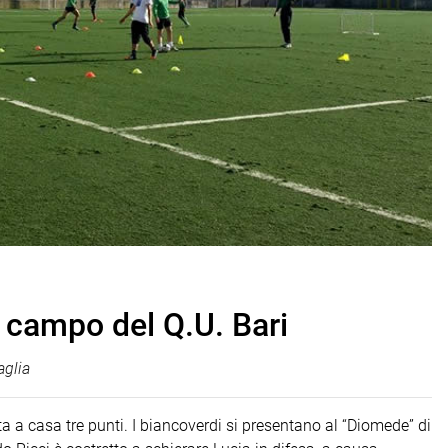
l campo del Q.U. Bari
glia
rta a casa tre punti. I biancoverdi si presentano al “Diomede” di