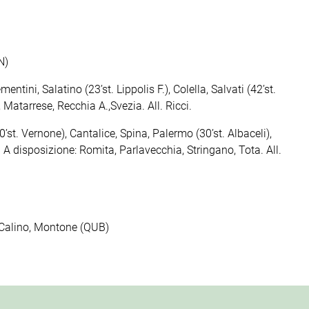
N)
ntini, Salatino (23’st. Lippolis F.), Colella, Salvati (42’st.
, Matarrese, Recchia A.,Svezia. All. Ricci.
0’st. Vernone), Cantalice, Spina, Palermo (30’st. Albaceli),
A disposizione: Romita, Parlavecchia, Stringano, Tota. All.
, Calino, Montone (QUB)