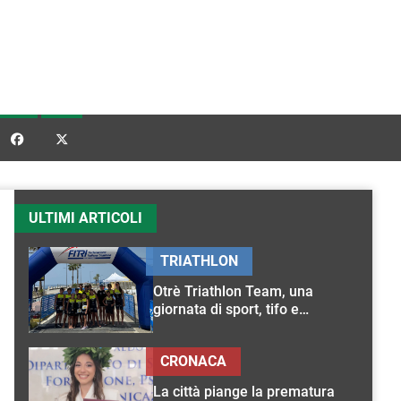


ULTIMI ARTICOLI
TRIATHLON
Otrè Triathlon Team, una
giornata di sport, tifo e
condivisione
CRONACA
La città piange la prematura