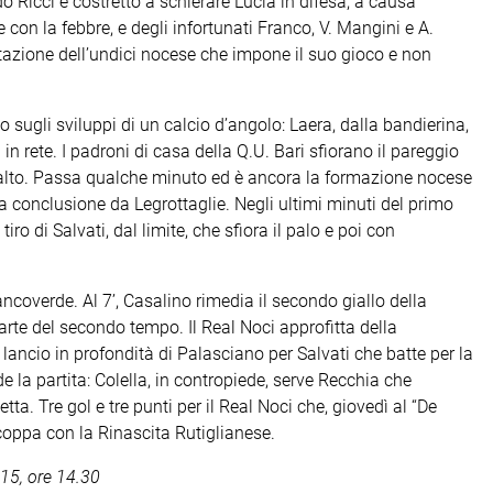
do Ricci è costretto a schierare Lucia in difesa, a causa
e con la febbre, e degli infortunati Franco, V. Mangini e A.
azione dell’undici nocese che impone il suo gioco e non
ato sugli sviluppi di un calcio d’angolo: Laera, dalla bandierina,
in rete. I padroni di casa della Q.U. Bari sfiorano il pareggio
 alto. Passa qualche minuto ed è ancora la formazione nocese
la conclusione da Legrottaglie. Negli ultimi minuti del primo
ro di Salvati, dal limite, che sfiora il palo e poi con
coverde. Al 7’, Casalino rimedia il secondo giallo della
parte del secondo tempo. Il Real Noci approfitta della
 lancio in profondità di Palasciano per Salvati che batte per la
de la partita: Colella, in contropiede, serve Recchia che
ta. Tre gol e tre punti per il Real Noci che, giovedì al “De
 coppa con la Rinascita Rutiglianese.
15, ore 14.30