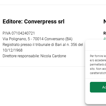
Editore: Converpress srl
P.IVA 07104240721
R
Via Polignano, 5 - 70014 Conversano (BA)
4
Registrato presso il tribunale di Bari al n. 356 del
10/12/1968
Direttore responsabile: Nicola Cardone
Per fornire 
e/o accedere 
permetterà d
sito. Non ac
caratteristic
Ac