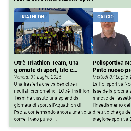
TRIATHLON
CALCIO
Otrè Triathlon Team, una
Polisportiva N
giornata di sport, tifo e
Pinto nuovo p
condivisione
Venerdì 31 Luglio 2026
Martedì 07 Luglio
Una trasferta che va ben oltre i
La Polisportiva N
risultati cronometrici. L’Otrè Triathlon
fase della propria 
Team ha vissuto una splendida
rinnovo dell’assett
giornata di sport all’Aquathlon di
l’insediamento del
Paola, confermando ancora una volta
direttivo che guider
come il vero punto […]
stagione sportiva