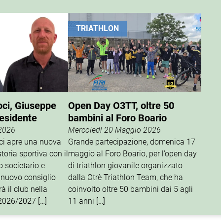
TRIATHLON
oci, Giuseppe
Open Day O3TT, oltre 50
residente
bambini al Foro Boario
 2026
Mercoledì 20 Maggio 2026
oci apre una nuova
Grande partecipazione, domenica 17
storia sportiva con il
maggio al Foro Boario, per l’open day
o societario e
di triathlon giovanile organizzato
 nuovo consiglio
dalla Otrè Triathlon Team, che ha
à il club nella
coinvolto oltre 50 bambini dai 5 agli
 2026/2027 […]
11 anni […]