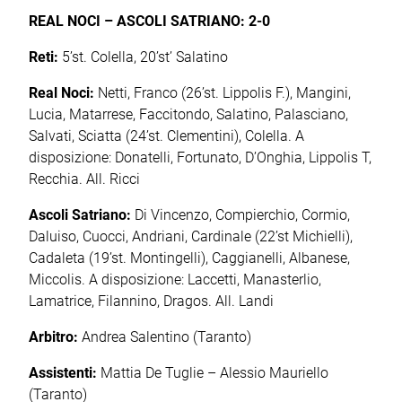
REAL NOCI – ASCOLI SATRIANO: 2-0
Reti:
5’st. Colella, 20’st’ Salatino
Real Noci:
Netti, Franco (26’st. Lippolis F.), Mangini,
Lucia, Matarrese, Faccitondo, Salatino, Palasciano,
Salvati, Sciatta (24’st. Clementini), Colella. A
disposizione: Donatelli, Fortunato, D’Onghia, Lippolis T,
Recchia. All. Ricci
Ascoli Satriano:
Di Vincenzo, Compierchio, Cormio,
Daluiso, Cuocci, Andriani, Cardinale (22’st Michielli),
Cadaleta (19’st. Montingelli), Caggianelli, Albanese,
Miccolis. A disposizione: Laccetti, Manasterlio,
Lamatrice, Filannino, Dragos. All. Landi
Arbitro:
Andrea Salentino (Taranto)
Assistenti:
Mattia De Tuglie – Alessio Mauriello
(Taranto)