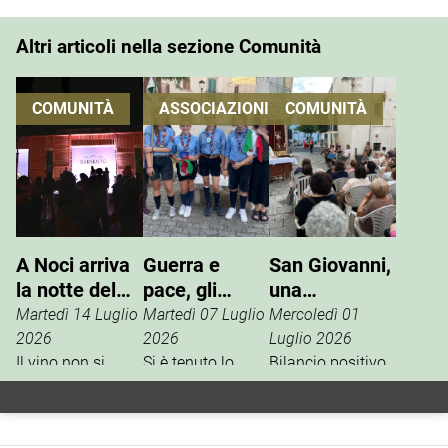
Altri articoli nella sezione Comunità
COMUNITÀ
ASSOCIAZIONI
COMUNITÀ
A Noci arriva
Guerra e
San Giovanni,
la notte del
pace, gli
una
vino che si
Scout
tradizione che
Martedì 14 Luglio
Martedì 07 Luglio
Mercoledì 01
vive
incontrano
si rinnova
2026
2026
Luglio 2026
Il vino non si
l’ANPI
Si è tenuto lo
Bilancio positivo,
degusta. Si vive.
scorso 27 giugno
la scorsa
È questo il
un incontro tra
settimana, per i
concept della
l’ANPI di Noci e la
festeggiamenti in