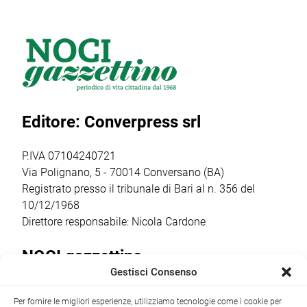
Festa W’Heart!
squadriglia
onore di San
2026, l’evento
Antilopi del
Giovanni Battista,
firmato Cantine
reparto Orione del
tra gli
Barsento che
gruppo Scout
appuntamenti
venerdì 17 luglio,
Putignano 1, per
religiosi e
a partire dalle ore
parlare di guerra
popolari più
20.30,
e […]
sentiti dalla
Editore: Converpress srl
trasformerà gli
comunità
spazi della
cittadina. Anche
cantina […]
quest’anno la
P.IVA 07104240721
ricorrenza ha […]
Via Polignano, 5 - 70014 Conversano (BA)
Registrato presso il tribunale di Bari al n. 356 del
10/12/1968
Direttore responsabile: Nicola Cardone
NOCI gazzettino
Gestisci Consenso
Redazione
Largo Garibaldi, 1 - 70015 Noci (BA) tel.
Per fornire le migliori esperienze, utilizziamo tecnologie come i cookie per
+39 080 4979274
|
info@nocigazzettino.it
Contatti
|