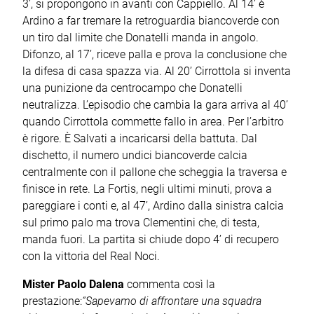
3’, si propongono in avanti con Cappiello. Al 14’ è
Ardino a far tremare la retroguardia biancoverde con
un tiro dal limite che Donatelli manda in angolo.
Difonzo, al 17’, riceve palla e prova la conclusione che
la difesa di casa spazza via. Al 20’ Cirrottola si inventa
una punizione da centrocampo che Donatelli
neutralizza. L’episodio che cambia la gara arriva al 40’
quando Cirrottola commette fallo in area. Per l’arbitro
è rigore. È Salvati a incaricarsi della battuta. Dal
dischetto, il numero undici biancoverde calcia
centralmente con il pallone che scheggia la traversa e
finisce in rete. La Fortis, negli ultimi minuti, prova a
pareggiare i conti e, al 47’, Ardino dalla sinistra calcia
sul primo palo ma trova Clementini che, di testa,
manda fuori. La partita si chiude dopo 4’ di recupero
con la vittoria del Real Noci.
Mister Paolo Dalena
commenta così la
prestazione:
“Sapevamo di affrontare una squadra