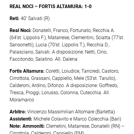
REAL NOCI – FORTIS ALTAMURA: 1-0
Reti:
40’ Salvati (R)
Real Noci:
Donatelli, Franco, Fortunato, Recchia A.
(64’st. Lippolis F.), Matarrese, Clementini, Sciatta (77’st.
Sansonetti), Lucia (70’st. Lippolis T.), Recchia D.,
Palasciano, Salvati. A disposizione: Netti, Cino,
Faccitondo, Salatino. All. Dalena
Fortis Altamura:
Coretti, Loiudice, Tancredi, Castoro,
Cirrottola, Grassani, Cappiello, Mele (53’st. Tarullo),
Calderoni, Ardino, Difonzo. A disposizione: Goffredo,
Tresca, Proggi, Lorusso, Colonna, Cutecchia. All.
Moramarco
Arbitro:
Vincenzo Massimilian Altomare (Barletta)
Assistenti:
Michele Colavito e Marco Colecchia (Bari)
Note: Ammoniti:
Clemetini, Matarrese, Donatelli (RN) –
Cirrottola, Calderoni, Cappiello (FM)