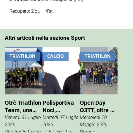
Recupero: 2’pt. – 4’st.
Altri articoli nella sezione Sport
TRIATHLON
CALCIO
TRIATHLON
Otrè Triathlon
Polisportiva
Open Day
Team, una
Noci,
O3TT, oltre 50
giornata di
Giuseppe
bambini al
Venerdì 31 Luglio
Martedì 07 Luglio
Mercoledì 20
sport, tifo e
Pinto nuovo
Foro Boario
2026
2026
Maggio 2026
condivisione
Una trasferta che
presidente
La Polisportiva
Grande