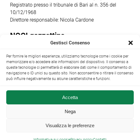
Registrato presso il tribunale di Bari al n. 356 del
10/12/1968
Direttore responsabile: Nicola Cardone
NOCI gazzettino
Gestisci Consenso
Redazione
Largo Garibaldi, 1 - 70015 Noci (BA) tel.
Per fornire le migliori esperienze, utilizziamo tecnologie come i cookie per
+39 080 4979274
|
info@nocigazzettino.it
Contatti
|
memorizzare e/o accedere alle informazioni del dispositivo. Il consenso a
Archivio
queste tecnologie ci permetterà di elaborare dati come il comportamento di
navigazione o ID unici su questo sito. Non acconsentire o ritirare il consenso
può influire negativamente su alcune caratteristiche e funzioni.
Accetta
NOCI gazzettino.it ©2014 •
Note Legali
Nega
Visualizza le preferenze

Informativa sui cookie
Privacy policy
Contatti