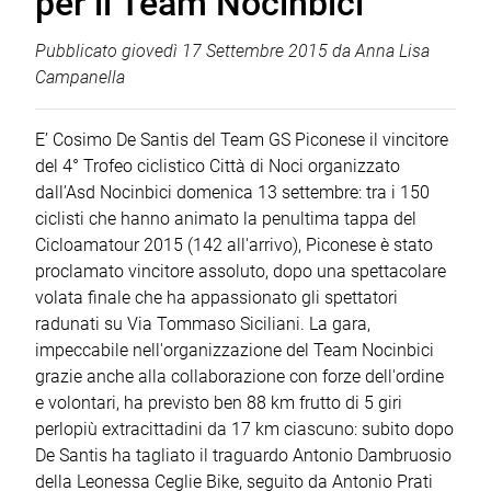
per il Team Nocinbici
Pubblicato
giovedì 17 Settembre 2015
da
Anna Lisa
Campanella
E’ Cosimo De Santis del Team GS Piconese il vincitore
del 4° Trofeo ciclistico Città di Noci organizzato
dall’Asd Nocinbici domenica 13 settembre: tra i 150
ciclisti che hanno animato la penultima tappa del
Cicloamatour 2015 (142 all'arrivo), Piconese è stato
proclamato vincitore assoluto, dopo una spettacolare
volata finale che ha appassionato gli spettatori
radunati su Via Tommaso Siciliani. La gara,
impeccabile nell'organizzazione del Team Nocinbici
grazie anche alla collaborazione con forze dell'ordine
e volontari, ha previsto ben 88 km frutto di 5 giri
perlopiù extracittadini da 17 km ciascuno: subito dopo
De Santis ha tagliato il traguardo Antonio Dambruosio
della Leonessa Ceglie Bike, seguito da Antonio Prati