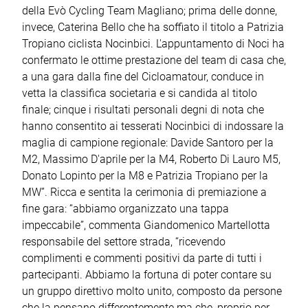
della Evò Cycling Team Magliano; prima delle donne,
invece, Caterina Bello che ha soffiato il titolo a Patrizia
Tropiano ciclista Nocinbici. L'appuntamento di Noci ha
confermato le ottime prestazione del team di casa che,
a una gara dalla fine del Cicloamatour, conduce in
vetta la classifica societaria e si candida al titolo
finale; cinque i risultati personali degni di nota che
hanno consentito ai tesserati Nocinbici di indossare la
maglia di campione regionale: Davide Santoro per la
M2, Massimo D'aprile per la M4, Roberto Di Lauro M5,
Donato Lopinto per la M8 e Patrizia Tropiano per la
MW”. Ricca e sentita la cerimonia di premiazione a
fine gara: “abbiamo organizzato una tappa
impeccabile”, commenta Giandomenico Martellotta
responsabile del settore strada, “ricevendo
complimenti e commenti positivi da parte di tutti i
partecipanti. Abbiamo la fortuna di poter contare su
un gruppo direttivo molto unito, composto da persone
che la pensano differentemente ma che, proprio per