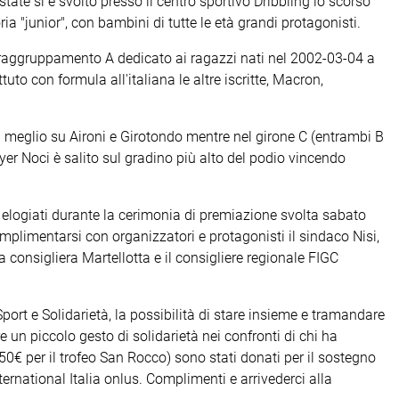
state si è svolto presso il centro sportivo Dribbling lo scorso
a "junior", con bambini di tutte le età grandi protagonisti.
nel raggruppamento A dedicato ai ragazzi nati nel 2002-03-04 a
to con formula all'italiana le altre iscritte, Macron,
a meglio su Aironi e Girotondo mentre nel girone C (entrambi B
yer Noci è salito sul gradino più alto del podio vincendo
d elogiati durante la cerimonia di premiazione svolta sabato
omplimentarsi con organizzatori e protagonisti il sindaco Nisi,
la consigliera Martellotta e il consigliere regionale FIGC
ort e Solidarietà, la possibilità di stare insieme e tramandare
e un piccolo gesto di solidarietà nei confronti di chi ha
50€ per il trofeo San Rocco) sono stati donati per il sostegno
ernational Italia onlus. Complimenti e arrivederci alla