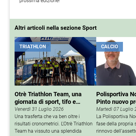
prossima edizione!
Altri articoli nella sezione Sport
TRIATHLON
CALCIO
Otrè Triathlon Team, una
Polisportiva N
giornata di sport, tifo e
Pinto nuovo p
condivisione
Venerdì 31 Luglio 2026
Martedì 07 Luglio
Una trasferta che va ben oltre i
La Polisportiva N
risultati cronometrici. L’Otrè Triathlon
fase della propria 
Team ha vissuto una splendida
rinnovo dell’assett