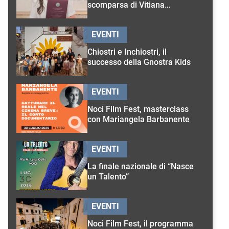
scomparsa di Vitiana
D’Onghia
EVENTI
Chiostri e Inchiostri, il
successo della Gnostra Kids
EVENTI
Noci Film Fest, masterclass
con Mariangela Barbanente
EVENTI
La finale nazionale di “Nasce
un Talento”
EVENTI
Noci Film Fest, il programma