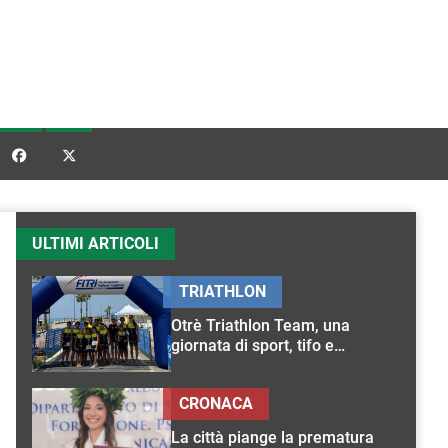


ULTIMI ARTICOLI
TRIATHLON
Otrè Triathlon Team, una
giornata di sport, tifo e
condivisione
CRONACA
La città piange la prematura