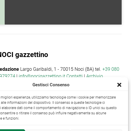
NOCI gazzettino
edazione
Largo Garibaldi, 1 - 70015 Noci (BA) tel.
+39 080
979274
|
info@nocigazzettino.it
Contatti
|
Archivio
Gestisci Consenso
le migliori esperienze, utilizziamo tecnologie come i cookie per memorizzare
alle informazioni del dispositivo. Il consenso a queste tecnologie ci
i elaborare dati come il comportamento di navigazione o ID unici su questo
consentire o ritirare il consenso può influire negativamente su alcune
he e funzioni.