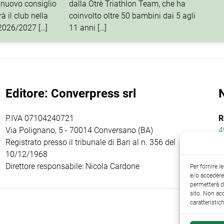
 nuovo consiglio
dalla Otrè Triathlon Team, che ha
à il club nella
coinvolto oltre 50 bambini dai 5 agli
 2026/2027 […]
11 anni […]
Editore: Converpress srl
P.IVA 07104240721
R
Via Polignano, 5 - 70014 Conversano (BA)
4
Registrato presso il tribunale di Bari al n. 356 del
10/12/1968
Direttore responsabile: Nicola Cardone
Per fornire 
e/o accedere 
permetterà d
sito. Non ac
caratteristic