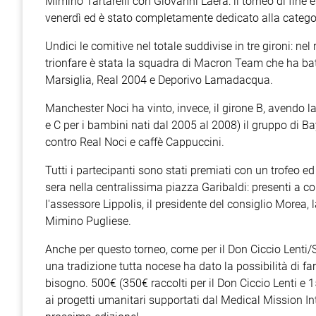
Mimino Tartarelli con Giovanni Laera: il torneo di fine e
venerdì ed è stato completamente dedicato alla categori
Undici le comitive nel totale suddivise in tre gironi: 
trionfare è stata la squadra di Macron Team che ha battu
Marsiglia, Real 2004 e Deporivo Lamadacqua.
Manchester Noci ha vinto, invece, il girone B, avendo l
e C per i bambini nati dal 2005 al 2008) il gruppo di Ba
contro Real Noci e caffè Cappuccini.
Tutti i partecipanti sono stati premiati con un trofeo e
sera nella centralissima piazza Garibaldi: presenti a c
l'assessore Lippolis, il presidente del consiglio Morea, 
Mimino Pugliese.
Anche per questo torneo, come per il Don Ciccio Lenti/Sp
una tradizione tutta nocese ha dato la possibilità di far
bisogno. 500€ (350€ raccolti per il Don Ciccio Lenti e 1
ai progetti umanitari supportati dal Medical Mission Int