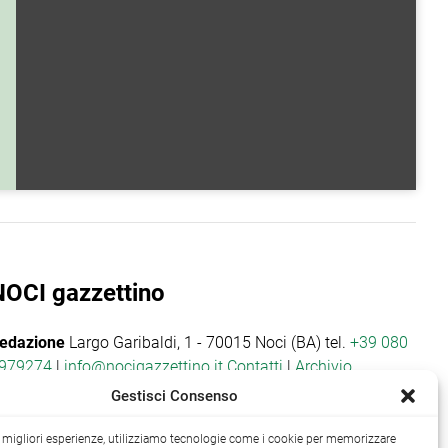
NOCI gazzettino
edazione
Largo Garibaldi, 1 - 70015 Noci (BA) tel.
+39 080
979274
|
info@nocigazzettino.it
Contatti
|
Archivio
Gestisci Consenso
le migliori esperienze, utilizziamo tecnologie come i cookie per memorizzare