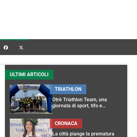


ULTIMI ARTICOLI
TRIATHLON
Otrè Triathlon Team, una
giornata di sport, tifo e
condivisione
CRONACA
La città piange la prematura