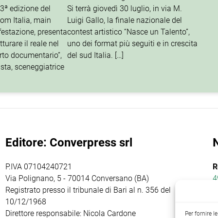
13ª edizione del
Si terrà giovedì 30 luglio, in via M.
om Italia, main
Luigi Gallo, la finale nazionale del
festazione, presenta
contest artistico “Nasce un Talento”,
turare il reale nel
uno dei format più seguiti e in crescita
orto documentario”,
del sud Italia. […]
ista, sceneggiatrice
Editore: Converpress srl
P.IVA 07104240721
R
Via Polignano, 5 - 70014 Conversano (BA)
4
Registrato presso il tribunale di Bari al n. 356 del
10/12/1968
Direttore responsabile: Nicola Cardone
Per fornire 