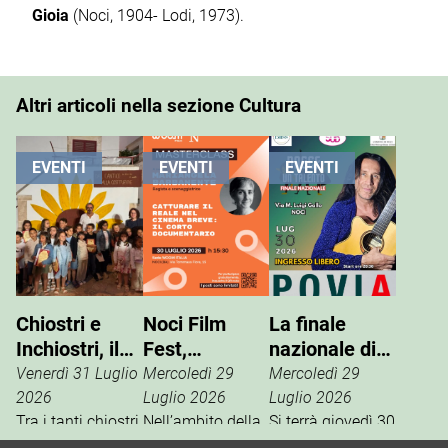
Gioia
(Noci, 1904- Lodi, 1973).
Altri articoli nella sezione Cultura
EVENTI
EVENTI
EVENTI
Chiostri e
Noci Film
La finale
Inchiostri, il
Fest,
nazionale di
successo
masterclass
“Nasce un
Venerdì 31 Luglio
Mercoledì 29
Mercoledì 29
della Gnostra
con
Talento”
2026
Luglio 2026
Luglio 2026
Kids
Tra i tanti chiostri,
Mariangela
Nell’ambito della
Si terrà giovedì 30
palazzi e piazze
13ª edizione del
luglio, in via M.