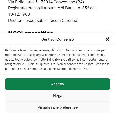
regista,
Via Polignano, 5 - 70014 Conversano (BA)
sceneggiatrice […]
Registrato presso il tribunale di Bari al n. 356 del
10/12/1968
Direttore responsabile: Nicola Cardone
NOCI gazzettino
Gestisci Consenso
Redazione
Largo Garibaldi, 1 - 70015 Noci (BA) tel.
Per fornire le migliori esperienze, utilizziamo tecnologie come i cookie per
+39 080 4979274
|
info@nocigazzettino.it
Contatti
|
memorizzare e/o accedere alle informazioni del dispositivo. Il consenso a
Archivio
queste tecnologie ci permetterà di elaborare dati come il comportamento di
navigazione o ID unici su questo sito. Non acconsentire o ritirare il consenso
può influire negativamente su alcune caratteristiche e funzioni.
Accetta
NOCI gazzettino.it ©2014 •
Note Legali
Nega
Visualizza le preferenze
