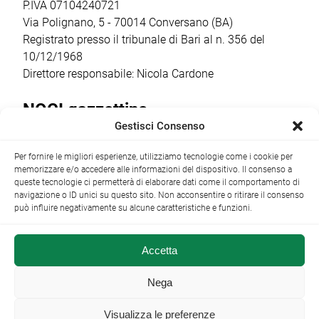
ottenuto un
Comitato
P.IVA 07104240721
finanziamento […]
Costituente […]
Via Polignano, 5 - 70014 Conversano (BA)
Registrato presso il tribunale di Bari al n. 356 del
10/12/1968
Direttore responsabile: Nicola Cardone
NOCI gazzettino
Gestisci Consenso
Redazione
Largo Garibaldi, 1 - 70015 Noci (BA) tel.
Per fornire le migliori esperienze, utilizziamo tecnologie come i cookie per
+39 080 4979274
|
info@nocigazzettino.it
Contatti
|
memorizzare e/o accedere alle informazioni del dispositivo. Il consenso a
Archivio
queste tecnologie ci permetterà di elaborare dati come il comportamento di
navigazione o ID unici su questo sito. Non acconsentire o ritirare il consenso
può influire negativamente su alcune caratteristiche e funzioni.
Accetta
NOCI gazzettino.it ©2014 •
Note Legali
Nega
Visualizza le preferenze