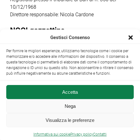
10/12/1968
Direttore responsabile: Nicola Cardone
NOCI gazzettino
Gestisci Consenso
Redazione
Largo Garibaldi, 1 - 70015 Noci (BA) tel.
Per fornire le migliori esperienze, utilizziamo tecnologie come i cookie per
+39 080 4979274
|
info@nocigazzettino.it
Contatti
|
memorizzare e/o accedere alle informazioni del dispositivo. Il consenso a
Archivio
queste tecnologie ci permetterà di elaborare dati come il comportamento di
navigazione o ID unici su questo sito. Non acconsentire o ritirare il consenso
può influire negativamente su alcune caratteristiche e funzioni.
Accetta
NOCI gazzettino.it ©2014 •
Note Legali
Nega
Visualizza le preferenze

Informativa sui cookie
Privacy policy
Contatti