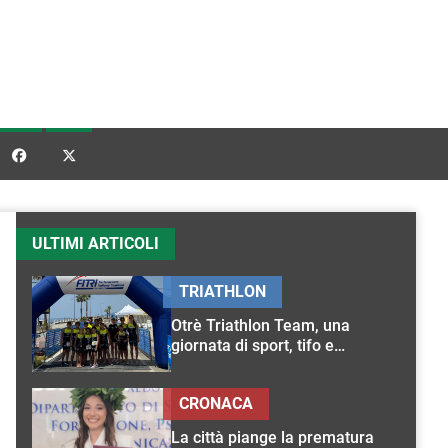


ULTIMI ARTICOLI
TRIATHLON
Otrè Triathlon Team, una
giornata di sport, tifo e
condivisione
CRONACA
La città piange la prematura