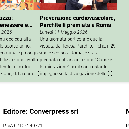
iazza:
Prevenzione cardiovascolare,
benessere e
Parchitelli premiata a Roma
ta
o 2026
Lunedì 11 Maggio 2026
nti dedicati alla
Una giornata particolare quella
 lo scorso anno,
vissuta da Teresa Parchitelli che, il 29
 comunale prosegue
aprile scorso a Roma, è stata
ibilizzazione rivolto
premiata dall’associazione “Cuore e
tendo al centro il
Rianimazione” per il suo costante
zione, della cura […]
impegno sulla divulgazione delle […]
Editore: Converpress srl
P.IVA 07104240721
R