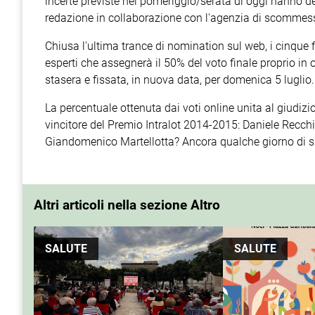
incerte previste nel pomeriggio/serata di oggi hanno de
redazione in collaborazione con l'agenzia di scommesse
Chiusa l'ultima trance di nomination sul web, i cinque f
esperti che assegnerà il 50% del voto finale proprio in 
stasera e fissata, in nuova data, per domenica 5 luglio.
La percentuale ottenuta dai voti online unita al giudizio
vincitore del Premio Intralot 2014-2015: Daniele Recch
Giandomenico Martellotta? Ancora qualche giorno di s
Altri articoli nella sezione Altro
SALUTE
SALUTE