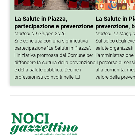
La Salute in Piazza,
La Salute in P
partecipazione e prevenzione
prevenzione, 
qualità della vi
Martedì 09 Giugno 2026
Martedì 12 Maggi
Si è conclusa con una significativa
Sul solco degli eve
partecipazione “La Salute in Piazza”,
salute organizzati
l’iniziativa promossa dal Comune per
l’amministrazione
diffondere la cultura della prevenzione
il percorso di sens
e della salute pubblica. Decine i
alla comunità, met
professionisti coinvolti nelle […]
valore della preven