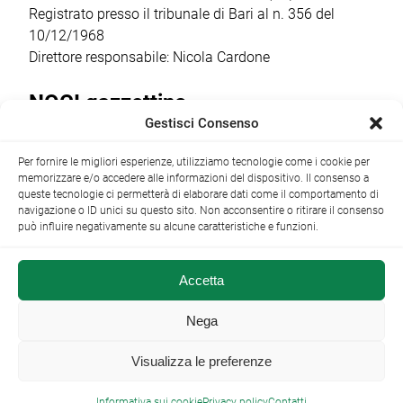
Registrato presso il tribunale di Bari al n. 356 del
10/12/1968
Direttore responsabile: Nicola Cardone
NOCI gazzettino
Gestisci Consenso
Redazione
Largo Garibaldi, 1 - 70015 Noci (BA) tel.
Per fornire le migliori esperienze, utilizziamo tecnologie come i cookie per
+39 080 4979274
|
info@nocigazzettino.it
Contatti
|
memorizzare e/o accedere alle informazioni del dispositivo. Il consenso a
Archivio
queste tecnologie ci permetterà di elaborare dati come il comportamento di
navigazione o ID unici su questo sito. Non acconsentire o ritirare il consenso
può influire negativamente su alcune caratteristiche e funzioni.
Accetta
NOCI gazzettino.it ©2014 •
Note Legali
Nega
Visualizza le preferenze

Informativa sui cookie
Privacy policy
Contatti