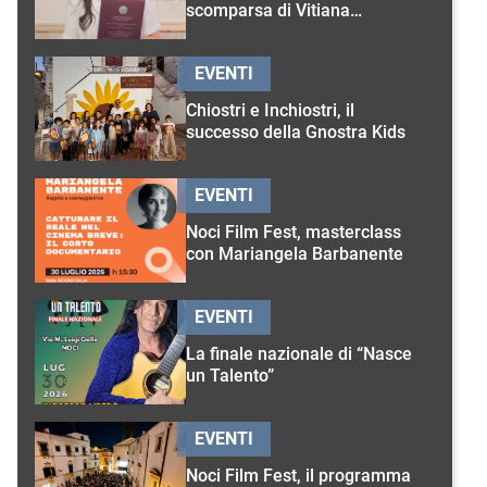
scomparsa di Vitiana
D’Onghia
EVENTI
Chiostri e Inchiostri, il
successo della Gnostra Kids
EVENTI
Noci Film Fest, masterclass
con Mariangela Barbanente
EVENTI
La finale nazionale di “Nasce
un Talento”
EVENTI
Noci Film Fest, il programma