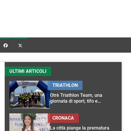


ULTIMI ARTICOLI
TRIATHLON
Otrè Triathlon Team, una
giornata di sport, tifo e
condivisione
CRONACA
La città piange la prematura