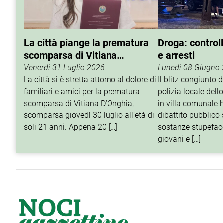
La città piange la prematura
Droga: controll
scomparsa di Vitiana
e arresti
D’Onghia
Venerdì 31 Luglio 2026
Lunedì 08 Giugno
La città si è stretta attorno al dolore di
Il blitz congiunto d
familiari e amici per la prematura
polizia locale del
scomparsa di Vitiana D’Onghia,
in villa comunale h
scomparsa giovedì 30 luglio all’età di
dibattito pubblico
soli 21 anni. Appena 20 […]
sostanze stupeface
giovani e […]