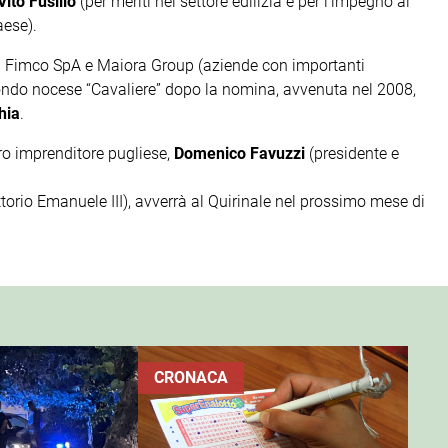
Vito Fusillo
(per meriti nel settore edilizia e per l'impegno al
aese).
i Fimco SpA e Maiora Group (aziende con importanti
econdo nocese “Cavaliere” dopo la nomina, avvenuta nel 2008,
hia
.
tro imprenditore pugliese,
Domenico Favuzzi
(presidente e
torio Emanuele III), avverrà al Quirinale nel prossimo mese di
CRONACA