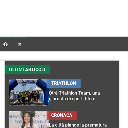


ULTIMI ARTICOLI
TRIATHLON
Otrè Triathlon Team, una
giornata di sport, tifo e
condivisione
CRONACA
La città piange la prematura