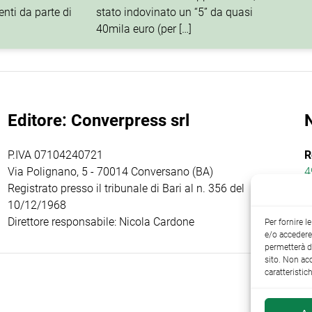
nti da parte di
stato indovinato un “5” da quasi
40mila euro (per […]
Editore: Converpress srl
P.IVA 07104240721
R
Via Polignano, 5 - 70014 Conversano (BA)
4
Registrato presso il tribunale di Bari al n. 356 del
10/12/1968
Direttore responsabile: Nicola Cardone
Per fornire 
e/o accedere 
permetterà d
sito. Non ac
caratteristic