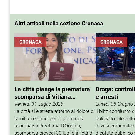
Altri articoli nella sezione Cronaca
CRONACA
CRONACA
La città piange la prematura
Droga: controll
scomparsa di Vitiana
e arresti
D’Onghia
Venerdì 31 Luglio 2026
Lunedì 08 Giugno
La città si è stretta attorno al dolore di
Il blitz congiunto d
familiari e amici per la prematura
polizia locale del
scomparsa di Vitiana D’Onghia,
in villa comunale h
scomparsa giovedì 30 luglio all’età di
dibattito pubblico