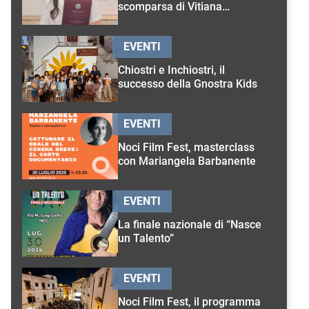
scomparsa di Vitiana
D’Onghia
EVENTI
Chiostri e Inchiostri, il
successo della Gnostra Kids
EVENTI
Noci Film Fest, masterclass
con Mariangela Barbanente
EVENTI
La finale nazionale di “Nasce
un Talento”
EVENTI
Noci Film Fest, il programma