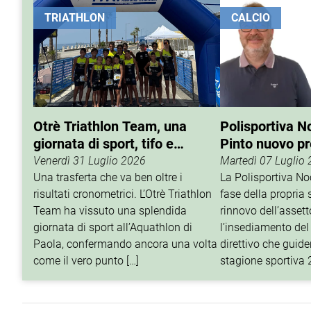
TRIATHLON
CALCIO
Otrè Triathlon Team, una
Polisportiva N
giornata di sport, tifo e
Pinto nuovo p
condivisione
Venerdì 31 Luglio 2026
Martedì 07 Luglio
Una trasferta che va ben oltre i
La Polisportiva N
risultati cronometrici. L’Otrè Triathlon
fase della propria 
Team ha vissuto una splendida
rinnovo dell’assett
giornata di sport all’Aquathlon di
l’insediamento del
Paola, confermando ancora una volta
direttivo che guider
come il vero punto […]
stagione sportiva