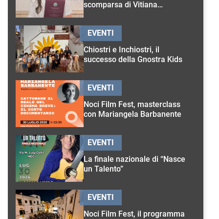
scomparsa di Vitiana
D’Onghia
EVENTI
Chiostri e Inchiostri, il
successo della Gnostra Kids
EVENTI
Noci Film Fest, masterclass
con Mariangela Barbanente
EVENTI
La finale nazionale di “Nasce
un Talento”
EVENTI
Noci Film Fest, il programma