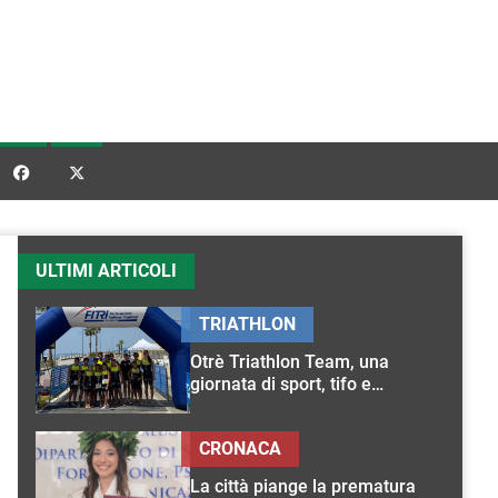


ULTIMI ARTICOLI
TRIATHLON
Otrè Triathlon Team, una
giornata di sport, tifo e
condivisione
CRONACA
La città piange la prematura