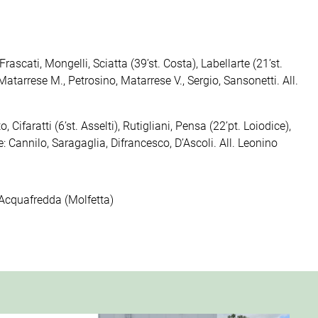
rascati, Mongelli, Sciatta (39’st. Costa), Labellarte (21’st.
Matarrese M., Petrosino, Matarrese V., Sergio, Sansonetti. All.
 Cifaratti (6’st. Asselti), Rutigliani, Pensa (22’pt. Loiodice),
: Cannilo, Saragaglia, Difrancesco, D’Ascoli. All. Leonino
Acquafredda (Molfetta)