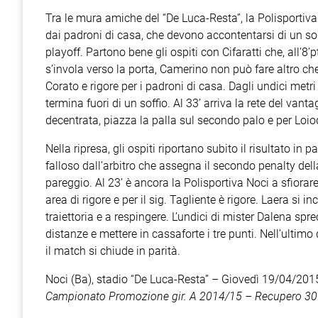
Tra le mura amiche del “De Luca-Resta”, la Polisportiva 
dai padroni di casa, che devono accontentarsi di un s
playoff. Partono bene gli ospiti con Cifaratti che, all’8’p
s’invola verso la porta, Camerino non può fare altro che
Corato e rigore per i padroni di casa. Dagli undici metr
termina fuori di un soffio. Al 33’ arriva la rete del van
decentrata, piazza la palla sul secondo palo e per Loiod
Nella ripresa, gli ospiti riportano subito il risultato in p
falloso dall’arbitro che assegna il secondo penalty della
pareggio. Al 23’ è ancora la Polisportiva Noci a sfiorar
area di rigore e per il sig. Tagliente è rigore. Laera si i
traiettoria e a respingere. L’undici di mister Dalena sp
distanze e mettere in cassaforte i tre punti. Nell’ultim
il match si chiude in parità.
Noci (Ba), stadio “De Luca-Resta” – Giovedì 19/04/2015
Campionato Promozione gir. A 2014/15 – Recupero 30ª