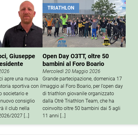
TRIATHLON
oci, Giuseppe
Open Day O3TT, oltre 50
residente
bambini al Foro Boario
 2026
Mercoledì 20 Maggio 2026
oci apre una nuova
Grande partecipazione, domenica 17
storia sportiva con il
maggio al Foro Boario, per l’open day
o societario e
di triathlon giovanile organizzato
 nuovo consiglio
dalla Otrè Triathlon Team, che ha
à il club nella
coinvolto oltre 50 bambini dai 5 agli
 2026/2027 […]
11 anni […]