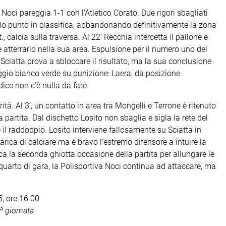
Noci pareggia 1-1 con l'Atletico Corato. Due rigori sbagliati
olo punto in classifica, abbandonando definitivamente la zona
t., calcia sulla traversa. Al 22’ Recchia intercetta il pallone e
 atterrarlo nella sua area. Espulsione per il numero uno del
i Sciatta prova a sbloccare il risultato, ma la sua conclusione
taggio bianco verde su punizione: Laera, da posizione
ice non c’è nulla da fare.
arità. Al 3’, un contatto in area tra Mongelli e Terrone è ritenuto
 partita. Dal dischetto Losito non sbaglia e sigla la rete del
e il raddoppio. Losito interviene fallosamente su Sciatta in
ncarica di calciare ma è bravo l’estremo difensore a intuire la
reca la seconda ghiotta occasione della partita per allungare le
o quarto di gara, la Polisportiva Noci continua ad attaccare, ma
, ore 16.00
 giornata