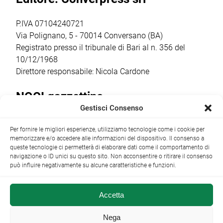
significativa […]
Comune ha
presidio in loco:
ottenuto un
Comitato
P.IVA 07104240721
finanziamento […]
Costituente […]
Via Polignano, 5 - 70014 Conversano (BA)
Registrato presso il tribunale di Bari al n. 356 del
10/12/1968
Direttore responsabile: Nicola Cardone
NOCI gazzettino
Gestisci Consenso
Redazione
Largo Garibaldi, 1 - 70015 Noci (BA) tel.
Per fornire le migliori esperienze, utilizziamo tecnologie come i cookie per
+39 080 4979274
|
info@nocigazzettino.it
Contatti
|
memorizzare e/o accedere alle informazioni del dispositivo. Il consenso a
Archivio
queste tecnologie ci permetterà di elaborare dati come il comportamento di
navigazione o ID unici su questo sito. Non acconsentire o ritirare il consenso
può influire negativamente su alcune caratteristiche e funzioni.
Accetta
NOCI gazzettino.it ©2014 •
Note Legali
Nega