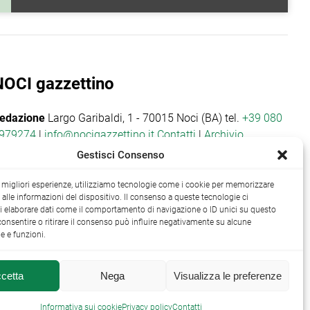
NOCI gazzettino
edazione
Largo Garibaldi, 1 - 70015 Noci (BA) tel.
+39 080
979274
|
info@nocigazzettino.it
Contatti
|
Archivio
Gestisci Consenso
le migliori esperienze, utilizziamo tecnologie come i cookie per memorizzare
alle informazioni del dispositivo. Il consenso a queste tecnologie ci
i elaborare dati come il comportamento di navigazione o ID unici su questo
consentire o ritirare il consenso può influire negativamente su alcune
he e funzioni.
cetta
Nega
Visualizza le preferenze

Informativa sui cookie
Privacy policy
Contatti