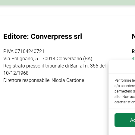
Editore: Converpress srl
P.IVA 07104240721
R
Via Polignano, 5 - 70014 Conversano (BA)
4
Registrato presso il tribunale di Bari al n. 356 del
10/12/1968
Direttore responsabile: Nicola Cardone
Per fornire 
e/o accedere 
permetterà d
sito. Non ac
caratteristic
Ac