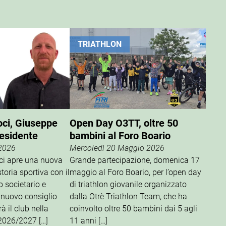
TRIATHLON
oci, Giuseppe
Open Day O3TT, oltre 50
residente
bambini al Foro Boario
 2026
Mercoledì 20 Maggio 2026
oci apre una nuova
Grande partecipazione, domenica 17
storia sportiva con il
maggio al Foro Boario, per l’open day
o societario e
di triathlon giovanile organizzato
 nuovo consiglio
dalla Otrè Triathlon Team, che ha
à il club nella
coinvolto oltre 50 bambini dai 5 agli
 2026/2027 […]
11 anni […]