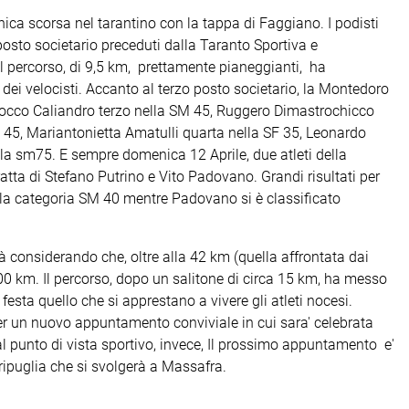
ica scorsa nel tarantino con la tappa di Faggiano. I podisti
sto societario preceduti dalla Taranto Sportiva e
Il percorso, di 9,5 km, prettamente pianeggianti, ha
 dei velocisti. Accanto al terzo posto societario, la Montedoro
i: Rocco Caliandro terzo nella SM 45, Ruggero Dimastrochicco
45, Mariantonietta Amatulli quarta nella SF 35, Leonardo
la sm75. E sempre domenica 12 Aprile, due atleti della
ta di Stefano Putrino e Vito Padovano. Grandi risultati per
lla categoria SM 40 mentre Padovano si è classificato
à considerando che, oltre alla 42 km (quella affrontata dai
0 km. Il percorso, dopo un salitone di circa 15 km, ha messo
 festa quello che si apprestano a vivere gli atleti nocesi.
per un nuovo appuntamento conviviale in cui sara' celebrata
l punto di vista sportivo, invece, Il prossimo appuntamento e'
ripuglia che si svolgerà a Massafra.