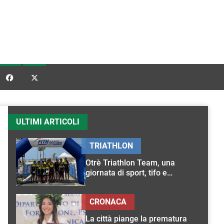


ULTIMI ARTICOLI
TRIATHLON
Otrè Triathlon Team, una
giornata di sport, tifo e
condivisione
CRONACA
La città piange la prematura