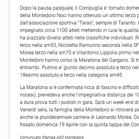
Dopo la pausa pasquale, Il Corripuglia e' tornato domen
della Montedoro Noci hanno ottenuto un ottimo terzo po
dall'associazione sportiva "Taras", sempre di Taranto. 
impegnato circa 1100 atleti mettendo in luce le qualità
ha piazzato diversi atleti nelle classifiche individual
terzo nella sm55, Nicoletta Ramunno seconda nella SF 
Morea terzo nella sm70 e Vitantonio Lippolis primo nel
Montedoro hanno corso la Maratona del Gargano. Si trat
entrambi. Putrino e' giunto decimo assoluto e terzo ne
18esimo assoluto e terzo nella categoria sm45.
La Maratona si è confermata ricca di fascino e difficolt
nocesi), prevedeva anche l'impegnativa distanza dei 10
a dura prova tutti i podisti in gara. Sarà un week end di
Venerdì sera, la famiglia della Montedoro si ritroverà 
anche la pluridecennale carriera di Leonardo Morea. Da
fissato domenica 19 Aprile con la quinta tappa del Cor
Comunicato Stampa ASD Montedoro