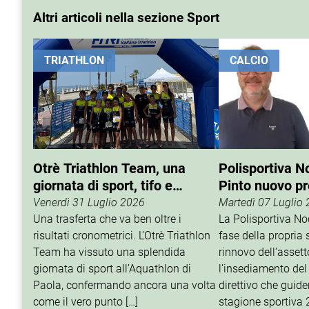
Altri articoli nella sezione Sport
TRIATHLON
CALCIO
Otrè Triathlon Team, una
Polisportiva N
giornata di sport, tifo e
Pinto nuovo p
condivisione
Venerdì 31 Luglio 2026
Martedì 07 Luglio
Una trasferta che va ben oltre i
La Polisportiva N
risultati cronometrici. L’Otrè Triathlon
fase della propria 
Team ha vissuto una splendida
rinnovo dell’assett
giornata di sport all’Aquathlon di
l’insediamento del
Paola, confermando ancora una volta
direttivo che guider
come il vero punto […]
stagione sportiva