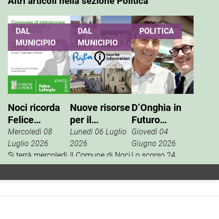
Altri articoli nella sezione Politica
DAL
DAL
POLITICA
MUNICIPIO
MUNICIPIO
Noci ricorda
Nuove risorse
D’Onghia in
Felice
per il
Futuro
Laforgia, il
potenziamento
Nazionale:
Mercoledì 08
Lunedì 06 Luglio
Giovedì 04
parco giochi
dell’info point
Vannacci è la
Luglio 2026
2026
Giugno 2026
di via Siciliani
Si terrà mercoledì
turistico
Il Comune di Noci
vera destra
Lo scorso 24
15 luglio, alle ore
è tra i beneficiari
aprile, la
porterà il suo
19, al Parco
della misura
segreteria
nome
Giochi di via
regionale
nazionale del
Tommaso
dedicata al
movimento
Siciliani, la
rafforzamento
politico Futuro