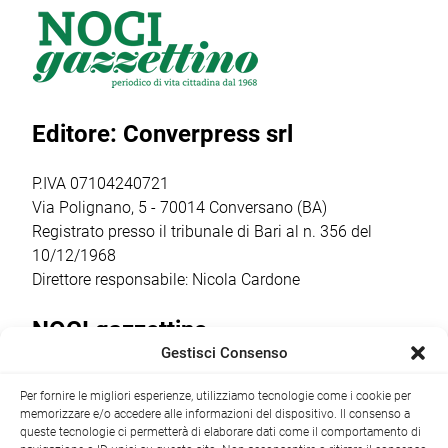
cerimonia di
della rete degli
Nazionale del
intitolazione
info point
generale Roberto
dell’area a Felice
turistici.
Vannacci, ha
Laforgia, già
Attraverso
inviato a Onofrio
sindaco di Noci e
l’avviso POC
D’Onghia la
Editore: Converpress srl
figura
2021-2027, il
ratifica per il
significativa […]
Comune ha
presidio in loco:
ottenuto un
Comitato
P.IVA 07104240721
finanziamento […]
Costituente […]
Via Polignano, 5 - 70014 Conversano (BA)
Registrato presso il tribunale di Bari al n. 356 del
10/12/1968
Direttore responsabile: Nicola Cardone
NOCI gazzettino
Gestisci Consenso
Redazione
Largo Garibaldi, 1 - 70015 Noci (BA) tel.
Per fornire le migliori esperienze, utilizziamo tecnologie come i cookie per
+39 080 4979274
|
info@nocigazzettino.it
Contatti
|
memorizzare e/o accedere alle informazioni del dispositivo. Il consenso a
Archivio
queste tecnologie ci permetterà di elaborare dati come il comportamento di