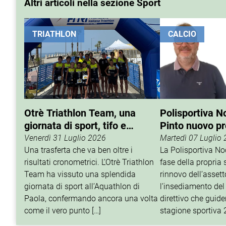
Altri articoli nella sezione Sport
TRIATHLON
CALCIO
Otrè Triathlon Team, una
Polisportiva N
giornata di sport, tifo e
Pinto nuovo p
condivisione
Venerdì 31 Luglio 2026
Martedì 07 Luglio
Una trasferta che va ben oltre i
La Polisportiva N
risultati cronometrici. L’Otrè Triathlon
fase della propria 
Team ha vissuto una splendida
rinnovo dell’assett
giornata di sport all’Aquathlon di
l’insediamento del
Paola, confermando ancora una volta
direttivo che guider
come il vero punto […]
stagione sportiva