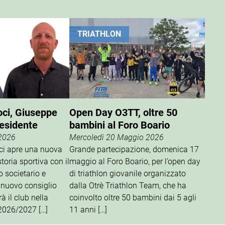
TRIATHLON
oci, Giuseppe
Open Day O3TT, oltre 50
residente
bambini al Foro Boario
 2026
Mercoledì 20 Maggio 2026
oci apre una nuova
Grande partecipazione, domenica 17
storia sportiva con il
maggio al Foro Boario, per l’open day
o societario e
di triathlon giovanile organizzato
 nuovo consiglio
dalla Otrè Triathlon Team, che ha
à il club nella
coinvolto oltre 50 bambini dai 5 agli
 2026/2027 […]
11 anni […]