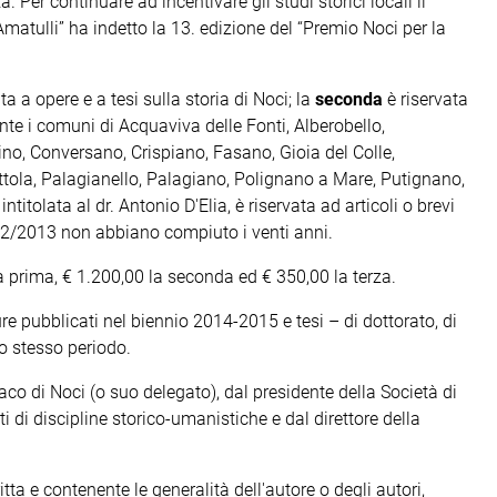
. Per continuare ad incentivare gli studi storici locali il
atulli” ha indetto la 13. edizione del “Premio Noci per la
ta a opere e a tesi sulla storia di Noci; la
seconda
è riservata
nte i comuni di Acquaviva delle Fonti, Alberobello,
no, Conversano, Crispiano, Fasano, Gioia del Colle,
ola, Palagianello, Palagiano, Polignano a Mare, Putignano,
, intitolata al dr. Antonio D'Elia, è riservata ad articoli o brevi
/12/2013 non abbiano compiuto i venti anni.
a prima, € 1.200,00 la seconda ed € 350,00 la terza.
re pubblicati nel biennio 2014-2015 e tesi – di dottorato, di
o stesso periodo.
 di Noci (o suo delegato), dal presidente della Società di
ti di discipline storico-umanistiche e dal direttore della
ta e contenente le generalità dell'autore o degli autori,