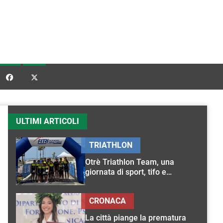


ULTIMI ARTICOLI
TRIATHLON
Otrè Triathlon Team, una
giornata di sport, tifo e
condivisione
CRONACA
La città piange la prematura