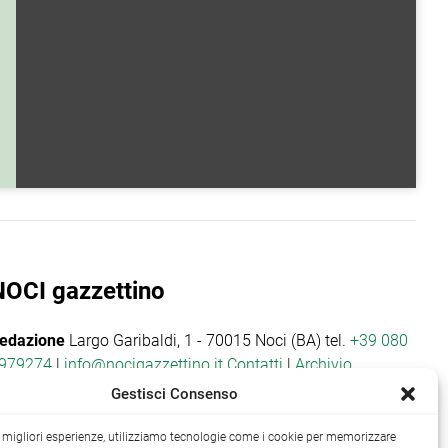
NOCI gazzettino
edazione
Largo Garibaldi, 1 - 70015 Noci (BA) tel.
+39 080
979274
|
info@nocigazzettino.it
Contatti
|
Archivio
Gestisci Consenso
le migliori esperienze, utilizziamo tecnologie come i cookie per memorizzare