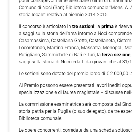
poter consapevolmente esercitare i diritti di cittadinanza
Comune di Noci (Bari)-Biblioteca comunale “Mons. A. Am
storia locale” relativa al biennio 2014-2015.
Il concorso è articolato in
tre sezioni
: la
prima
è riserva
a saggi sulla storia dell'area intorno a Noci comprende
Casamassima, Castellana Grotte, Castellaneta, Cisterni
Locorotondo, Martina Franca, Massafra, Monopoli, Mott
Rutigliano, Sammichele di Bari e Turi; la
terza sezione
saggi sulla storia di Noci redatti da giovani che al 31
Le sezioni sono dotate del premio lordo di € 2.000,00 l
Al Premio possono essere presentati lavori inediti oppu
specializzazione e di laurea magistrale – discusse nell
La commissione esaminatrice sarà composta dal Sindaco
storia patria per la Puglia (o suo delegato), da tre esper
Biblioteca comunale.
Le opere concorrenti, corredate da una scheda sottoscrit