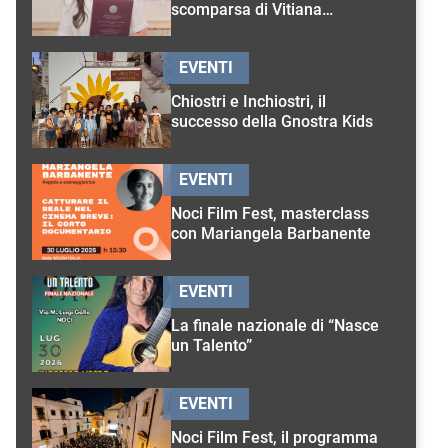
scomparsa di Vitiana
D’Onghia
EVENTI
Chiostri e Inchiostri, il
successo della Gnostra Kids
EVENTI
Noci Film Fest, masterclass
con Mariangela Barbanente
EVENTI
La finale nazionale di “Nasce
un Talento”
EVENTI
Noci Film Fest, il programma