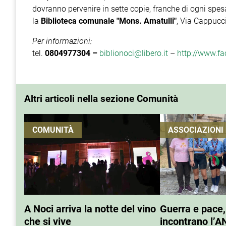
dovranno pervenire in sette copie, franche di ogni spesa
la
Biblioteca comunale "Mons. Amatulli"
,
Via Cappuccin
Per informazioni:
tel.
0804977304 –
biblionoci@libero.it
–
http://www.f
Altri articoli nella sezione Comunità
COMUNITÀ
ASSOCIAZIONI
A Noci arriva la notte del vino
Guerra e pace,
che si vive
incontrano l’A