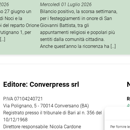
 2026
Mercoledì 01 Luglio 2026
rso 27 giugno un
Bilancio positivo, la scorsa settimana,
di Noci e la
per i festeggiamenti in onore di San
i del reparto Orione
Giovanni Battista, tra gli
utignano 1, per
appuntamenti religiosi e popolari più
[…]
sentiti dalla comunità cittadina.
Anche quest’anno la ricorrenza ha […]
Editore: Converpress srl
P.IVA 07104240721
R
Via Polignano, 5 - 70014 Conversano (BA)
4
Registrato presso il tribunale di Bari al n. 356 del
10/12/1968
Direttore responsabile: Nicola Cardone
Per fornire 