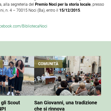
, alla segreteria del
Premio Noci per la storia locale
, presso
i, n. 4 – 70015 Noci (Ba), entro il
15/12/2015
.
acebook.com/BibliotecaNoci
COMUNITÀ
 gli Scout
San Giovanni, una tradizione
NPI
che si rinnova