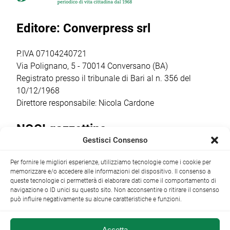
Paola,
del nuovo
Team, che ha
confermando
consiglio direttivo
coinvolto oltre 50
Editore: Converpress srl
ancora una volta
che guiderà il
bambini dai 5
come il vero
club nella
agli 11 anni […]
punto […]
stagione sportiva
P.IVA 07104240721
2026/2027 […]
Via Polignano, 5 - 70014 Conversano (BA)
Registrato presso il tribunale di Bari al n. 356 del
10/12/1968
Direttore responsabile: Nicola Cardone
NOCI gazzettino
Gestisci Consenso
Redazione
Largo Garibaldi, 1 - 70015 Noci (BA) tel.
Per fornire le migliori esperienze, utilizziamo tecnologie come i cookie per
+39 080 4979274
|
info@nocigazzettino.it
Contatti
|
memorizzare e/o accedere alle informazioni del dispositivo. Il consenso a
Archivio
queste tecnologie ci permetterà di elaborare dati come il comportamento di
navigazione o ID unici su questo sito. Non acconsentire o ritirare il consenso
può influire negativamente su alcune caratteristiche e funzioni.
Accetta