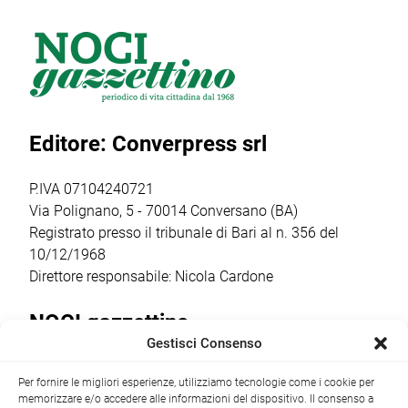
scomparsa di
comunale ha
alla tabaccheria
Vitiana D’Onghia,
riacceso il
“Giacovelli” di via
scomparsa
dibattito pubblico
Cappuccini 50, è
giovedì 30 luglio
sul consumo di
stato indovinato
all’età di soli 21
sostanze
un “5” da quasi
anni. Appena 20
stupefacenti da
40mila euro (per
Editore: Converpress srl
[…]
parte di giovani e
[…]
[…]
P.IVA 07104240721
Via Polignano, 5 - 70014 Conversano (BA)
Registrato presso il tribunale di Bari al n. 356 del
10/12/1968
Direttore responsabile: Nicola Cardone
NOCI gazzettino
Gestisci Consenso
Redazione
Largo Garibaldi, 1 - 70015 Noci (BA) tel.
Per fornire le migliori esperienze, utilizziamo tecnologie come i cookie per
+39 080 4979274
|
info@nocigazzettino.it
Contatti
|
memorizzare e/o accedere alle informazioni del dispositivo. Il consenso a