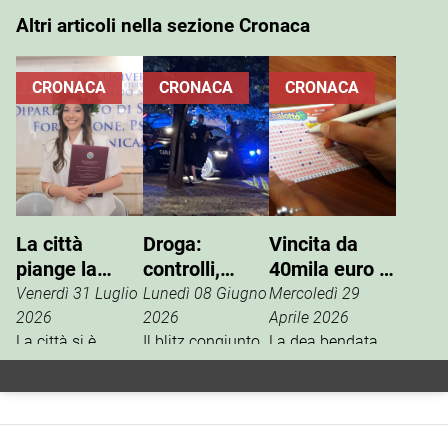
Altri articoli nella sezione Cronaca
CRONACA
CRONACA
CRONACA
La città
Droga:
Vincita da
piange la
controlli,
40mila euro al
prematura
perquisizioni
SuperEnalotto
Venerdì 31 Luglio
Lunedì 08 Giugno
Mercoledì 29
scomparsa di
e arresti
2026
2026
Aprile 2026
Vitiana
La città si è
Il blitz congiunto
La dea bendata
stretta attorno al
di carabinieri e
bacia Noci al
D’Onghia
dolore di familiari
polizia locale
SuperEnalotto.
e amici per la
dello scorso 31
Nel concorso di
prematura
maggio in villa
martedì 28 aprile,