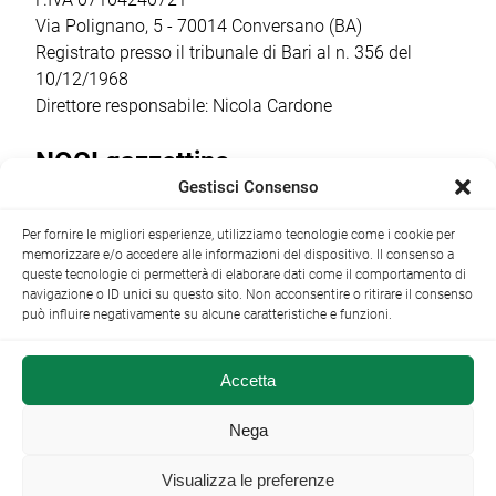
Via Polignano, 5 - 70014 Conversano (BA)
Registrato presso il tribunale di Bari al n. 356 del
10/12/1968
Direttore responsabile: Nicola Cardone
NOCI gazzettino
Gestisci Consenso
Redazione
Largo Garibaldi, 1 - 70015 Noci (BA) tel.
Per fornire le migliori esperienze, utilizziamo tecnologie come i cookie per
+39 080 4979274
|
info@nocigazzettino.it
Contatti
|
memorizzare e/o accedere alle informazioni del dispositivo. Il consenso a
Archivio
queste tecnologie ci permetterà di elaborare dati come il comportamento di
navigazione o ID unici su questo sito. Non acconsentire o ritirare il consenso
può influire negativamente su alcune caratteristiche e funzioni.
Accetta
NOCI gazzettino.it ©2014 •
Note Legali
Nega
Visualizza le preferenze