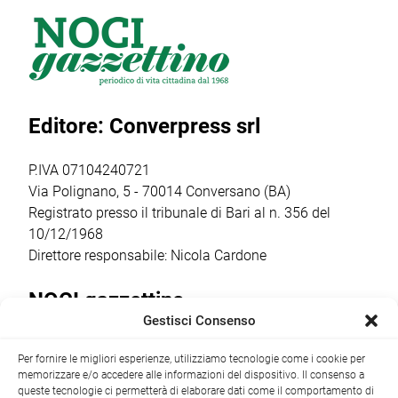
una splendida
dell’assetto
giovanile
giornata di sport
societario e
organizzato dalla
all’Aquathlon di
l’insediamento
Otrè Triathlon
Paola,
del nuovo
Team, che ha
confermando
consiglio direttivo
coinvolto oltre 50
Editore: Converpress srl
ancora una volta
che guiderà il
bambini dai 5
come il vero
club nella
agli 11 anni […]
punto […]
stagione sportiva
P.IVA 07104240721
2026/2027 […]
Via Polignano, 5 - 70014 Conversano (BA)
Registrato presso il tribunale di Bari al n. 356 del
10/12/1968
Direttore responsabile: Nicola Cardone
NOCI gazzettino
Gestisci Consenso
Redazione
Largo Garibaldi, 1 - 70015 Noci (BA) tel.
Per fornire le migliori esperienze, utilizziamo tecnologie come i cookie per
+39 080 4979274
|
info@nocigazzettino.it
Contatti
|
memorizzare e/o accedere alle informazioni del dispositivo. Il consenso a
Archivio
queste tecnologie ci permetterà di elaborare dati come il comportamento di