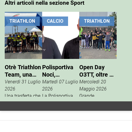
Altri articoli nella sezione Sport
TRIATHLON
CALCIO
TRIATHLON
Otrè Triathlon
Polisportiva
Open Day
Team, una
Noci,
O3TT, oltre 50
giornata di
Giuseppe
bambini al
Venerdì 31 Luglio
Martedì 07 Luglio
Mercoledì 20
sport, tifo e
Pinto nuovo
Foro Boario
2026
2026
Maggio 2026
condivisione
Una trasferta che
presidente
La Polisportiva
Grande
va ben oltre i
Noci apre una
partecipazione,
risultati
nuova fase della
domenica 17
cronometrici.
propria storia
maggio al Foro
L’Otrè Triathlon
sportiva con il
Boario, per l’open
Team ha vissuto
rinnovo
day di triathlon