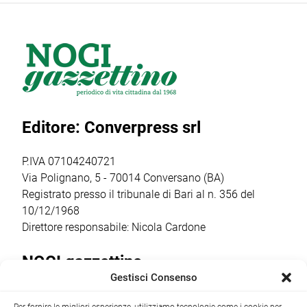
prematura
maggio in villa
martedì 28 aprile,
scomparsa di
comunale ha
alla tabaccheria
Vitiana D’Onghia,
riacceso il
“Giacovelli” di via
scomparsa
dibattito pubblico
Cappuccini 50, è
giovedì 30 luglio
sul consumo di
stato indovinato
all’età di soli 21
sostanze
un “5” da quasi
anni. Appena 20
stupefacenti da
40mila euro (per
Editore: Converpress srl
[…]
parte di giovani e
[…]
[…]
P.IVA 07104240721
Via Polignano, 5 - 70014 Conversano (BA)
Registrato presso il tribunale di Bari al n. 356 del
10/12/1968
Direttore responsabile: Nicola Cardone
NOCI gazzettino
Gestisci Consenso
Redazione
Largo Garibaldi, 1 - 70015 Noci (BA) tel.