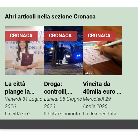
Altri articoli nella sezione Cronaca
CRONACA
CRONACA
CRONACA
La città
Droga:
Vincita da
piange la
controlli,
40mila euro al
prematura
perquisizioni
SuperEnalotto
Venerdì 31 Luglio
Lunedì 08 Giugno
Mercoledì 29
scomparsa di
e arresti
2026
2026
Aprile 2026
Vitiana
La città si è
Il blitz congiunto
La dea bendata
stretta attorno al
di carabinieri e
bacia Noci al
D’Onghia
dolore di familiari
polizia locale
SuperEnalotto.
e amici per la
dello scorso 31
Nel concorso di