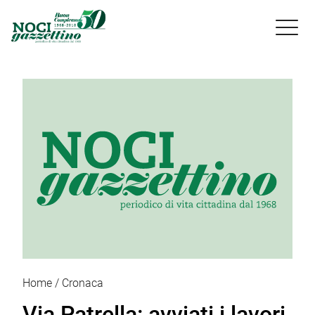

Home
Cronaca
Via Patrella: avviati i lavori