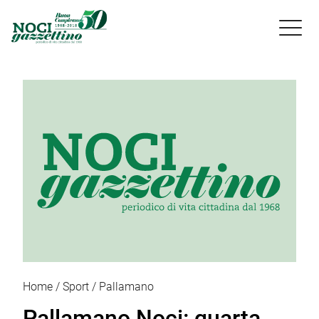

Home
Sport
Pallamano
Pallamano Noci: quarta