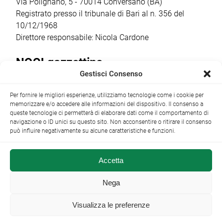
2026/2027 […]
Via Polignano, 5 - 70014 Conversano (BA)
Registrato presso il tribunale di Bari al n. 356 del
10/12/1968
Direttore responsabile: Nicola Cardone
NOCI gazzettino
Gestisci Consenso
Redazione
Largo Garibaldi, 1 - 70015 Noci (BA) tel.
Per fornire le migliori esperienze, utilizziamo tecnologie come i cookie per
+39 080 4979274
|
info@nocigazzettino.it
Contatti
|
memorizzare e/o accedere alle informazioni del dispositivo. Il consenso a
Archivio
queste tecnologie ci permetterà di elaborare dati come il comportamento di
navigazione o ID unici su questo sito. Non acconsentire o ritirare il consenso
può influire negativamente su alcune caratteristiche e funzioni.
Accetta
NOCI gazzettino.it ©2014 •
Note Legali
Nega
Visualizza le preferenze
