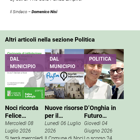
Il Sindaco –
Domenico Nisi
Altri articoli nella sezione Politica
DAL
DAL
POLITICA
MUNICIPIO
MUNICIPIO
Noci ricorda
Nuove risorse
D’Onghia in
Felice
per il
Futuro
Laforgia, il
potenziamento
Nazionale:
Mercoledì 08
Lunedì 06 Luglio
Giovedì 04
parco giochi
dell’info point
Vannacci è la
Luglio 2026
2026
Giugno 2026
di via Siciliani
Si terrà mercoledì
turistico
Il Comune di Noci
vera destra
Lo scorso 24