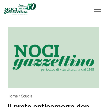

Home
Scuola
Il prete anticamorra don