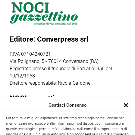
scena il musical
pulsante di Noci.
promossi dal
di Gérard
Sabato 6 giugno,
Comune in
Presgurvic
alle ore 20.30, la
collaborazione
“Romeo e
cittadinanza […]
con
Giulietta, ama e
l’associazione
Editore: Converpress srl
cambia il
Vivi la Strada.it,
mondo”. Gli
con il
studenti, […]
coinvolgimento
P.IVA 07104240721
della scuola
Via Polignano, 5 - 70014 Conversano (BA)
primaria […]
Registrato presso il tribunale di Bari al n. 356 del
10/12/1968
Direttore responsabile: Nicola Cardone
NOCI gazzettino
Gestisci Consenso
Redazione
Largo Garibaldi, 1 - 70015 Noci (BA) tel.
Per fornire le migliori esperienze, utilizziamo tecnologie come i cookie per
+39 080 4979274
|
info@nocigazzettino.it
Contatti
|
memorizzare e/o accedere alle informazioni del dispositivo. Il consenso a
Archivio
queste tecnologie ci permetterà di elaborare dati come il comportamento di
navigazione o ID unici su questo sito. Non acconsentire o ritirare il consenso