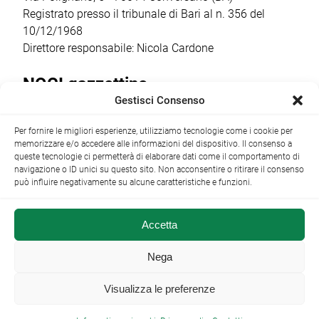
Registrato presso il tribunale di Bari al n. 356 del
10/12/1968
Direttore responsabile: Nicola Cardone
NOCI gazzettino
Gestisci Consenso
Redazione
Largo Garibaldi, 1 - 70015 Noci (BA) tel.
Per fornire le migliori esperienze, utilizziamo tecnologie come i cookie per
+39 080 4979274
|
info@nocigazzettino.it
Contatti
|
memorizzare e/o accedere alle informazioni del dispositivo. Il consenso a
Archivio
queste tecnologie ci permetterà di elaborare dati come il comportamento di
navigazione o ID unici su questo sito. Non acconsentire o ritirare il consenso
può influire negativamente su alcune caratteristiche e funzioni.
Accetta
NOCI gazzettino.it ©2014 •
Note Legali
Nega
Visualizza le preferenze
