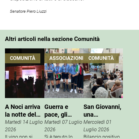
Senatore Piero Liuzzi
Altri articoli nella sezione Comunità
COMUNITÀ
ASSOCIAZIONI
COMUNITÀ
A Noci arriva
Guerra e
San Giovanni,
la notte del
pace, gli
una
vino che si
Scout
tradizione che
Martedì 14 Luglio
Martedì 07 Luglio
Mercoledì 01
vive
incontrano
si rinnova
2026
2026
Luglio 2026
Il vino non si
l’ANPI
Si è tenuto lo
Bilancio positivo,