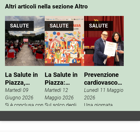
Altri articoli nella sezione Altro
SALUTE
SALUTE
SALUTE
La Salute in
La Salute in
Prevenzione
Piazza,
Piazza:
cardiovascolare,
partecipazione
prevenzione,
Parchitelli
Martedì 09
Martedì 12
Lunedì 11 Maggio
e prevenzione
benessere e
premiata a
Giugno 2026
Maggio 2026
2026
Si è conclusa con
qualità della
Sul solco degli
Roma
Una giornata
una significativa
eventi dedicati
particolare quella
vita
partecipazione
alla salute
vissuta da Teresa
“La Salute in
organizzati lo
Parchitelli che, il
Piazza”,
scorso anno,
29 aprile scorso a