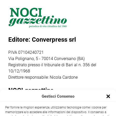
l’iniziativa
l’amministrazione
Roma, è stata
promossa dal
comunale
premiata
Comune per
prosegue il
dall’associazione
diffondere la
percorso di
“Cuore e
cultura della
sensibilizzazione
Rianimazione”
prevenzione e
rivolto alla
per il suo
Editore: Converpress srl
della salute
comunità,
costante
pubblica. Decine i
mettendo al
impegno sulla
professionisti
centro il valore
divulgazione
P.IVA 07104240721
coinvolti nelle […]
della prevenzione,
delle […]
Via Polignano, 5 - 70014 Conversano (BA)
della cura […]
Registrato presso il tribunale di Bari al n. 356 del
10/12/1968
Direttore responsabile: Nicola Cardone
NOCI gazzettino
Gestisci Consenso
Redazione
Largo Garibaldi, 1 - 70015 Noci (BA) tel.
Per fornire le migliori esperienze, utilizziamo tecnologie come i cookie per
+39 080 4979274
|
info@nocigazzettino.it
Contatti
|
memorizzare e/o accedere alle informazioni del dispositivo. Il consenso a
Archivio