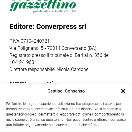
all’Aquathlon di
l’insediamento
Otrè Triathlon
Paola,
del nuovo
Team, che ha
confermando
consiglio direttivo
coinvolto oltre 50
Editore: Converpress srl
ancora una volta
che guiderà il
bambini dai 5
come il vero
club nella
agli 11 anni […]
punto […]
stagione sportiva
P.IVA 07104240721
2026/2027 […]
Via Polignano, 5 - 70014 Conversano (BA)
Registrato presso il tribunale di Bari al n. 356 del
10/12/1968
Direttore responsabile: Nicola Cardone
NOCI gazzettino
Gestisci Consenso
Redazione
Largo Garibaldi, 1 - 70015 Noci (BA) tel.
Per fornire le migliori esperienze, utilizziamo tecnologie come i cookie per
+39 080 4979274
|
info@nocigazzettino.it
Contatti
|
memorizzare e/o accedere alle informazioni del dispositivo. Il consenso a
Archivio
queste tecnologie ci permetterà di elaborare dati come il comportamento di
navigazione o ID unici su questo sito. Non acconsentire o ritirare il consenso
può influire negativamente su alcune caratteristiche e funzioni.