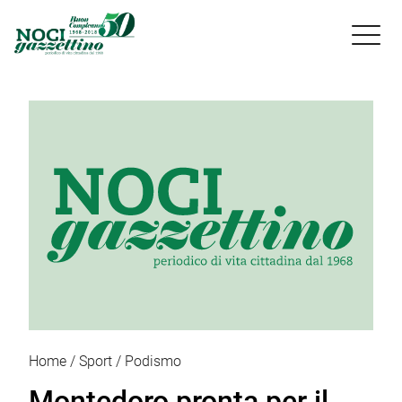

Home
Sport
Podismo
Montedoro pronta per il