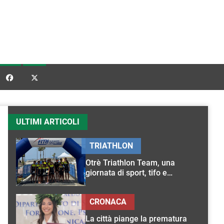


ULTIMI ARTICOLI
TRIATHLON
Otrè Triathlon Team, una
giornata di sport, tifo e
condivisione
CRONACA
La città piange la prematura