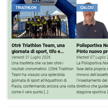
TRIATHLON
CALCIO
Otrè Triathlon Team, una
Polisportiva N
giornata di sport, tifo e
Pinto nuovo p
condivisione
Venerdì 31 Luglio 2026
Martedì 07 Luglio
Una trasferta che va ben oltre i
La Polisportiva N
risultati cronometrici. L’Otrè Triathlon
fase della propria 
Team ha vissuto una splendida
rinnovo dell’assett
giornata di sport all’Aquathlon di
l’insediamento del
Paola, confermando ancora una volta
direttivo che guider
come il vero punto […]
stagione sportiva