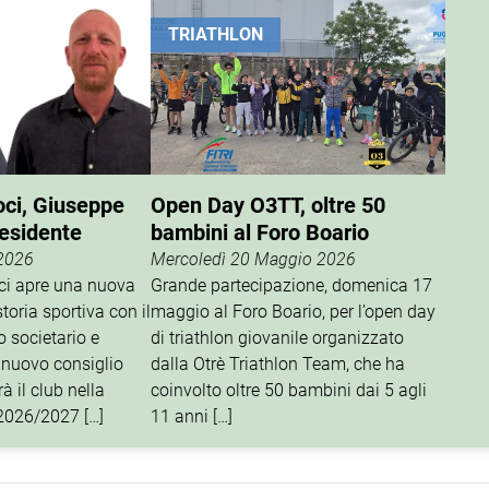
TRIATHLON
oci, Giuseppe
Open Day O3TT, oltre 50
residente
bambini al Foro Boario
 2026
Mercoledì 20 Maggio 2026
oci apre una nuova
Grande partecipazione, domenica 17
storia sportiva con il
maggio al Foro Boario, per l’open day
o societario e
di triathlon giovanile organizzato
 nuovo consiglio
dalla Otrè Triathlon Team, che ha
à il club nella
coinvolto oltre 50 bambini dai 5 agli
 2026/2027 […]
11 anni […]