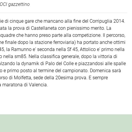
OCI gazzettino
ie di cinque gare che mancano alla fine del Corripuglia 2014.
ta la prova di Castellaneta con pienissimo merito. La
quadre che hanno preso parte alla competizione. Il percorso,
one finale dopo la stazione ferroviaria) ha portato anche ottimi
 45, la Ramunno e' seconda nella Sf 45, Attolico e' primo nella
 nella sm85. Nella classifica generale, dopo la vittoria di
alzando la dynamik di Palo del Colle e piazzandosi alle spalle
ndo e primo posto al termine del campionato. Domenica sarà
corso di Molfetta, sede della 20esima prova. E sempre
la maratona di Valencia.