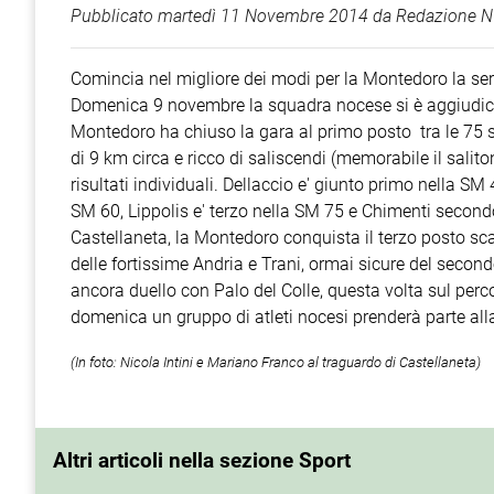
Pubblicato
martedì 11 Novembre 2014
da
Redazione N
Comincia nel migliore dei modi per la Montedoro la ser
Domenica 9 novembre la squadra nocese si è aggiudica
Montedoro ha chiuso la gara al primo posto tra le 75 s
di 9 km circa e ricco di saliscendi (memorabile il salit
risultati individuali. Dellaccio e' giunto primo nella SM
SM 60, Lippolis e' terzo nella SM 75 e Chimenti secondo
Castellaneta, la Montedoro conquista il terzo posto sc
delle fortissime Andria e Trani, ormai sicure del seco
ancora duello con Palo del Colle, questa volta sul per
domenica un gruppo di atleti nocesi prenderà parte al
(In foto: Nicola Intini e Mariano Franco al traguardo di Castellaneta)
Altri articoli nella sezione Sport