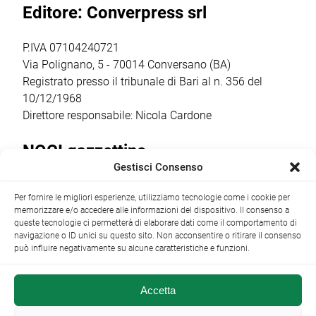
Editore: Converpress srl
coesistenza, nella
(predicatore e
tanti, sono da
stessa persona,
scrittore […]
venerare, […]
[…]
P.IVA 07104240721
Via Polignano, 5 - 70014 Conversano (BA)
Registrato presso il tribunale di Bari al n. 356 del
10/12/1968
Direttore responsabile: Nicola Cardone
NOCI gazzettino
Gestisci Consenso
Redazione
Largo Garibaldi, 1 - 70015 Noci (BA) tel.
Per fornire le migliori esperienze, utilizziamo tecnologie come i cookie per
+39 080 4979274
|
info@nocigazzettino.it
Contatti
|
memorizzare e/o accedere alle informazioni del dispositivo. Il consenso a
Archivio
queste tecnologie ci permetterà di elaborare dati come il comportamento di
navigazione o ID unici su questo sito. Non acconsentire o ritirare il consenso
può influire negativamente su alcune caratteristiche e funzioni.
Accetta