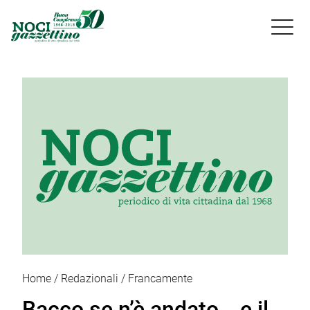

Home
Redazionali
Francamente
Bacco se n’è andato… e il