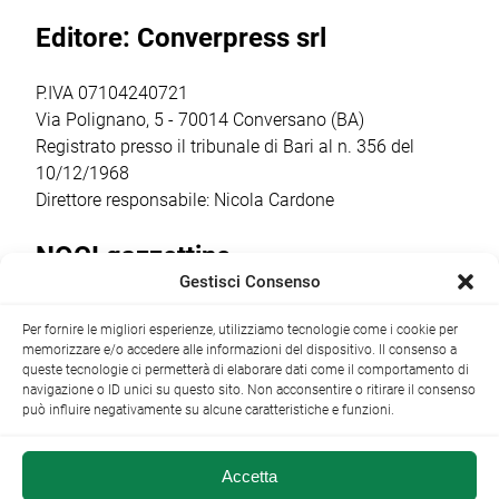
20.30,
e […]
sentiti dalla
Editore: Converpress srl
trasformerà gli
comunità
spazi della
cittadina. Anche
cantina […]
quest’anno la
P.IVA 07104240721
ricorrenza ha […]
Via Polignano, 5 - 70014 Conversano (BA)
Registrato presso il tribunale di Bari al n. 356 del
10/12/1968
Direttore responsabile: Nicola Cardone
NOCI gazzettino
Gestisci Consenso
Redazione
Largo Garibaldi, 1 - 70015 Noci (BA) tel.
Per fornire le migliori esperienze, utilizziamo tecnologie come i cookie per
+39 080 4979274
|
info@nocigazzettino.it
Contatti
|
memorizzare e/o accedere alle informazioni del dispositivo. Il consenso a
Archivio
queste tecnologie ci permetterà di elaborare dati come il comportamento di
navigazione o ID unici su questo sito. Non acconsentire o ritirare il consenso
può influire negativamente su alcune caratteristiche e funzioni.
Accetta