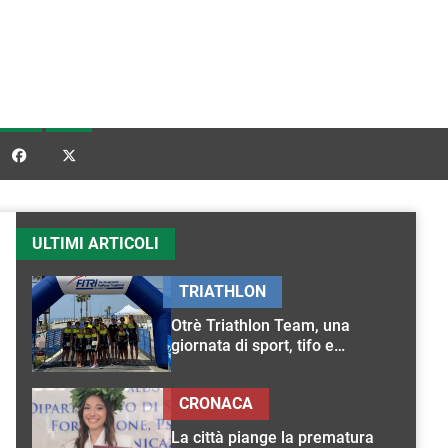


ULTIMI ARTICOLI
TRIATHLON
Otrè Triathlon Team, una
giornata di sport, tifo e
condivisione
CRONACA
La città piange la prematura