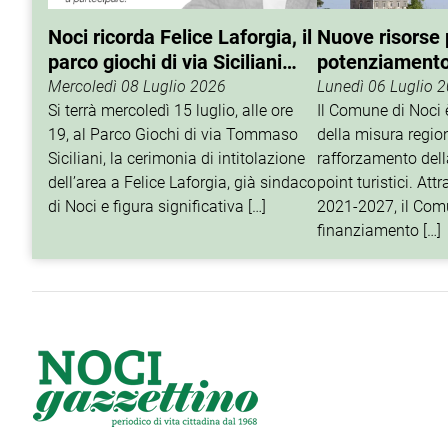
Noci ricorda Felice Laforgia, il
Nuove risorse p
parco giochi di via Siciliani
potenziamento 
porterà il suo nome
turistico
Mercoledì 08 Luglio 2026
Lunedì 06 Luglio 
Si terrà mercoledì 15 luglio, alle ore
Il Comune di Noci è
19, al Parco Giochi di via Tommaso
della misura regio
Siciliani, la cerimonia di intitolazione
rafforzamento della
dell’area a Felice Laforgia, già sindaco
point turistici. At
di Noci e figura significativa […]
2021-2027, il Com
finanziamento […]