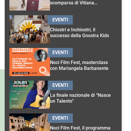
scomparsa di Vitiana
D’Onghia
EVENTI
Chiostri e Inchiostri, il
successo della Gnostra Kids
EVENTI
Noci Film Fest, masterclass
con Mariangela Barbanente
EVENTI
La finale nazionale di “Nasce
un Talento”
EVENTI
Noci Film Fest, il programma