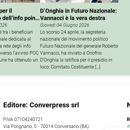
er il
D’Onghia in Futuro Nazionale:
dell’info point
Vannacci è la vera destra
2026
Giovedì 04 Giugno 2026
 tra i beneficiari
Lo scorso 24 aprile, la segreteria
nale dedicata al
nazionale del movimento politico
 rete degli info
Futuro Nazionale del generale Roberto
traverso l’avviso POC
Vannacci, ha inviato a Onofrio
une ha ottenuto un
D’Onghia la ratifica per il presidio in
loco: Comitato Costituente […]
Editore: Converpress srl
P.IVA 07104240721
R
Via Polignano, 5 - 70014 Conversano (BA)
4