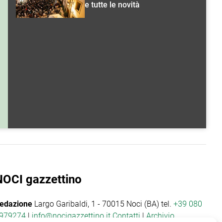
e tutte le novità
NOCI gazzettino
edazione
Largo Garibaldi, 1 - 70015 Noci (BA) tel.
+39 080
979274
|
info@nocigazzettino.it
Contatti
|
Archivio