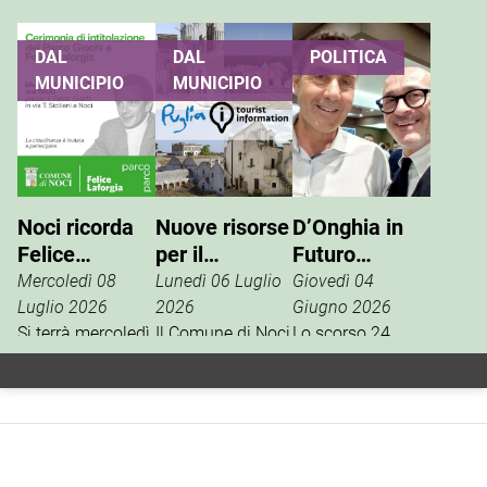
DAL
DAL
POLITICA
MUNICIPIO
MUNICIPIO
Noci ricorda
Nuove risorse
D’Onghia in
Felice
per il
Futuro
Laforgia, il
potenziamento
Nazionale:
Mercoledì 08
Lunedì 06 Luglio
Giovedì 04
parco giochi
dell’info point
Vannacci è la
Luglio 2026
2026
Giugno 2026
di via Siciliani
Si terrà mercoledì
turistico
Il Comune di Noci
vera destra
Lo scorso 24
15 luglio, alle ore
è tra i beneficiari
aprile, la
porterà il suo
19, al Parco
della misura
segreteria
nome
Giochi di via
regionale
nazionale del
Tommaso
dedicata al
movimento
Siciliani, la
rafforzamento
politico Futuro