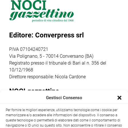
cerimonia di
della rete degli
Nazionale del
intitolazione
info point
generale Roberto
dell’area a Felice
turistici.
Vannacci, ha
Laforgia, già
Attraverso
inviato a Onofrio
sindaco di Noci e
l’avviso POC
D’Onghia la
Editore: Converpress srl
figura
2021-2027, il
ratifica per il
significativa […]
Comune ha
presidio in loco:
ottenuto un
Comitato
P.IVA 07104240721
finanziamento […]
Costituente […]
Via Polignano, 5 - 70014 Conversano (BA)
Registrato presso il tribunale di Bari al n. 356 del
10/12/1968
Direttore responsabile: Nicola Cardone
NOCI gazzettino
Gestisci Consenso
Redazione
Largo Garibaldi, 1 - 70015 Noci (BA) tel.
Per fornire le migliori esperienze, utilizziamo tecnologie come i cookie per
+39 080 4979274
|
info@nocigazzettino.it
Contatti
|
memorizzare e/o accedere alle informazioni del dispositivo. Il consenso a
Archivio
queste tecnologie ci permetterà di elaborare dati come il comportamento di
navigazione o ID unici su questo sito. Non acconsentire o ritirare il consenso