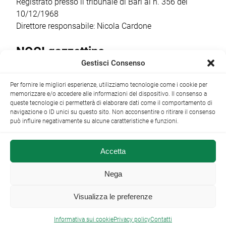
Registrato presso il tribunale di Bari al n. 356 del
10/12/1968
Direttore responsabile: Nicola Cardone
NOCI gazzettino
Gestisci Consenso
Redazione
Largo Garibaldi, 1 - 70015 Noci (BA) tel.
Per fornire le migliori esperienze, utilizziamo tecnologie come i cookie per
+39 080 4979274
|
info@nocigazzettino.it
Contatti
|
memorizzare e/o accedere alle informazioni del dispositivo. Il consenso a
Archivio
queste tecnologie ci permetterà di elaborare dati come il comportamento di
navigazione o ID unici su questo sito. Non acconsentire o ritirare il consenso
può influire negativamente su alcune caratteristiche e funzioni.
Accetta
NOCI gazzettino.it ©2014 •
Note Legali
Nega
Visualizza le preferenze

Informativa sui cookie
Privacy policy
Contatti