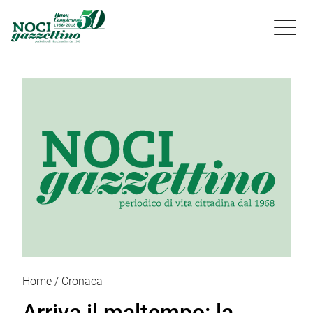

Home
Cronaca
Arriva il maltempo: la