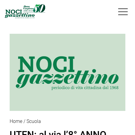

Home
Scuola
UTEN: al via l’8° ANNO