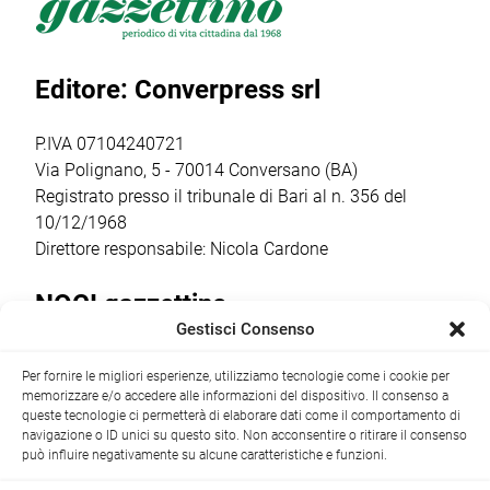
venerdì 17 luglio,
Putignano 1, per
religiosi e
a partire dalle ore
parlare di guerra
popolari più
20.30,
e […]
sentiti dalla
Editore: Converpress srl
trasformerà gli
comunità
spazi della
cittadina. Anche
cantina […]
quest’anno la
P.IVA 07104240721
ricorrenza ha […]
Via Polignano, 5 - 70014 Conversano (BA)
Registrato presso il tribunale di Bari al n. 356 del
10/12/1968
Direttore responsabile: Nicola Cardone
NOCI gazzettino
Gestisci Consenso
Redazione
Largo Garibaldi, 1 - 70015 Noci (BA) tel.
Per fornire le migliori esperienze, utilizziamo tecnologie come i cookie per
+39 080 4979274
|
info@nocigazzettino.it
Contatti
|
memorizzare e/o accedere alle informazioni del dispositivo. Il consenso a
Archivio
queste tecnologie ci permetterà di elaborare dati come il comportamento di
navigazione o ID unici su questo sito. Non acconsentire o ritirare il consenso
può influire negativamente su alcune caratteristiche e funzioni.