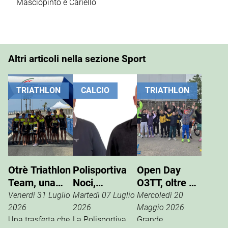
Altri articoli nella sezione Sport
TRIATHLON
CALCIO
TRIATHLON
Otrè Triathlon
Polisportiva
Open Day
Team, una
Noci,
O3TT, oltre 50
giornata di
Giuseppe
bambini al
Venerdì 31 Luglio
Martedì 07 Luglio
Mercoledì 20
sport, tifo e
Pinto nuovo
Foro Boario
2026
2026
Maggio 2026
condivisione
Una trasferta che
presidente
La Polisportiva
Grande