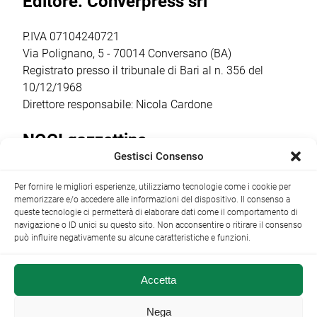
Editore: Converpress srl
ha coinvolto
il corto
autori, […]
documentario”,
condotta dalla
P.IVA 07104240721
regista,
Via Polignano, 5 - 70014 Conversano (BA)
sceneggiatrice […]
Registrato presso il tribunale di Bari al n. 356 del
10/12/1968
Direttore responsabile: Nicola Cardone
NOCI gazzettino
Gestisci Consenso
Redazione
Largo Garibaldi, 1 - 70015 Noci (BA) tel.
Per fornire le migliori esperienze, utilizziamo tecnologie come i cookie per
+39 080 4979274
|
info@nocigazzettino.it
Contatti
|
memorizzare e/o accedere alle informazioni del dispositivo. Il consenso a
Archivio
queste tecnologie ci permetterà di elaborare dati come il comportamento di
navigazione o ID unici su questo sito. Non acconsentire o ritirare il consenso
può influire negativamente su alcune caratteristiche e funzioni.
Accetta
NOCI gazzettino.it ©2014 •
Note Legali
Nega