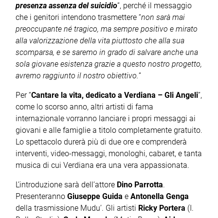
presenza assenza del suicidio
”, perché il messaggio
che i genitori intendono trasmettere “
non sarà mai
preoccupante né tragico, ma sempre positivo e mirato
alla valorizzazione della vita piuttosto che alla sua
scomparsa, e se saremo in grado di salvare anche una
sola giovane esistenza grazie a questo nostro progetto,
avremo raggiunto il nostro obiettivo.
”
Per “
Cantare la vita, dedicato a Verdiana – Gli Angeli
”,
come lo scorso anno, altri artisti di fama
internazionale vorranno lanciare i propri messaggi ai
giovani e alle famiglie a titolo completamente gratuito.
Lo spettacolo durerà più di due ore e comprenderà
interventi, video-messaggi, monologhi, cabaret, e tanta
musica di cui Verdiana era una vera appassionata.
L’introduzione sarà dell’attore
Dino Parrotta
.
Presenteranno
Giuseppe Guida
e
Antonella Genga
della trasmissione Mudu’. Gli artisti
Ricky Portera
(I.