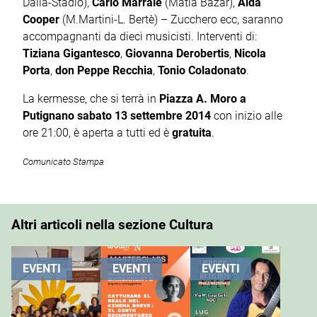
Dalla-Stadio),
Carlo Marrale
(Matia Bazar),
Aida
Cooper
(M.Martini-L. Bertè) – Zucchero ecc, saranno
accompagnanti da dieci musicisti. Interventi di:
Tiziana Gigantesco
,
Giovanna Derobertis
,
Nicola
Porta
,
don Peppe Recchia
,
Tonio Coladonato
.
La kermesse, che si terrà in
Piazza A. Moro a
Putignano sabato 13 settembre 2014
con inizio alle
ore 21:00, è aperta a tutti ed è
gratuita
.
Comunicato Stampa
Altri articoli nella sezione Cultura
EVENTI
EVENTI
EVENTI